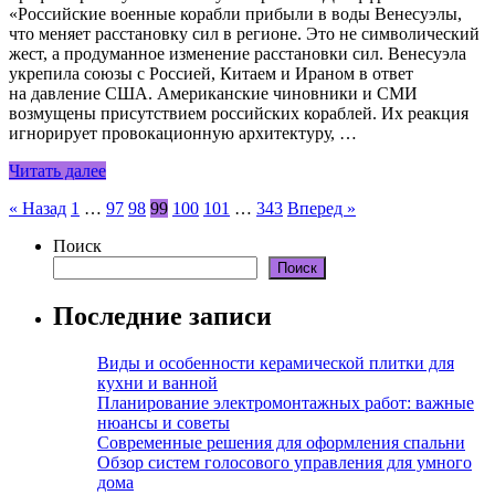
«Российские военные корабли прибыли в воды Венесуэлы,
что меняет расстановку сил в регионе. Это не символический
жест, а продуманное изменение расстановки сил. Венесуэла
укрепила союзы с Россией, Китаем и Ираном в ответ
на давление США. Американские чиновники и СМИ
возмущены присутствием российских кораблей. Их реакция
игнорирует провокационную архитектуру, …
Читать далее
Пагинация
« Назад
1
…
97
98
99
100
101
…
343
Вперед »
записей
Поиск
Поиск
Последние записи
Виды и особенности керамической плитки для
кухни и ванной
Планирование электромонтажных работ: важные
нюансы и советы
Современные решения для оформления спальни
Обзор систем голосового управления для умного
дома