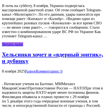
В ночь на субботу, 8 ноября, Украина подверглась
массированной ракетной атаке. Об этом сообщает Telegram-
канал «Милитарист». По его данным, удары наносятся при
помощи ракет «Кинжал» и «Калибр». «Видимо один из
крупнейших разовых пусков «Кинжалов» за все время СВО
— не менее семи ракет», — говорится в сообщении. Стало
известно о комбинированном ударе ВС РФ по Украине Как
уточняет Telegram-канал …
Читать далее
Хельсинки хочет и «ядерный зонтик»,
и дубинку
8 ноября 2025
Разное
Комментарии: 0
. Натовские учения на Балтике. МММихаил
МакаровСюжетПротивостояние Россия — НАТОПри этом в
надежность защиты НАТО верят менее половины финнов.
Финляндия объявила и планах провести с 29 ноября
по 5 декабря этого года очередные военные учения, в том
числе, в непосредственной близости от границы с Россией.