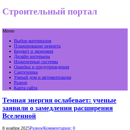
Строительный портал
Меню
Выбор материалов
Планирование ремонта
Бюджет и экономия
Дизайн интерьера
Инженерные системы
Ошибки и предупреждения
Сантехника
Умный дом и автоматизация
Разное
Карта сайта
Темная энергия ослабевает: ученые
заявили о замедлении расширения
Вселенной
8 ноября 2025
Разное
Комментарии: 0