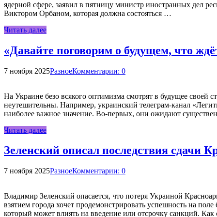
ядерной сфере, заявил в пятницу министр иностранных дел р
Виктором Орбаном, которая должна состояться …
Читать далее
«Давайте поговорим о будущем, что жд
7 ноября 2025
Разное
Комментарии: 0
На Украине безо всякого оптимизма смотрят в будущее своей с
неутешительны. Например, украинский телеграм-канал «Легити
наиболее важное значение. Во-первых, они ожидают существен
Читать далее
Зеленский описал последствия сдачи К
7 ноября 2025
Разное
Комментарии: 0
Владимир Зеленский опасается, что потеря Украиной Красноар
взятием города хочет продемонстрировать успешность на поле 
который может влиять на введение или отсрочку санкций. Как