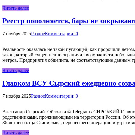
Читать далее
Реестр пополняется, бары не закрываю
7 ноября 2025
Разное
Комментарии: 0
Реальность оказалась не такой пугающей, как пророчили летом,
закон, который существенно ограничил возможности небольших
метров. Предприятия общепита, не соответствующие данным 
Читать далее
Главком ВСУ Сырский ежедневно созва
7 ноября 2025
Разное
Комментарии: 0
Александр Сырский. Обложка © Telegram / СИРСЬКИЙ Главн
родственниками, проживающими на территории России. Об этом
86-летнего отца Станислава, перенесшего операцию и утративш
Читать далее