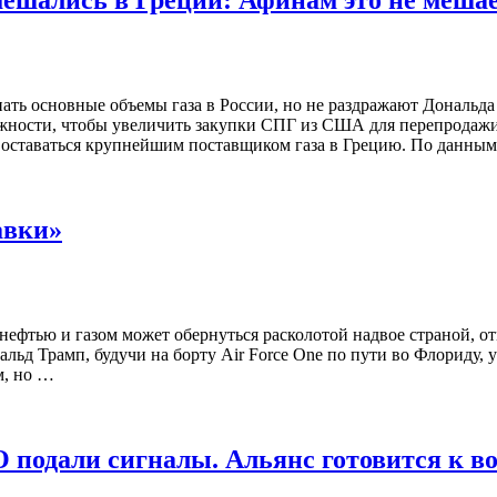
ешались в Греции: Афинам это не меша
ть основные объемы газа в России, но не раздражают Дональд
жности, чтобы увеличить закупки СПГ из США для перепродажи 
т оставаться крупнейшим поставщиком газа в Грецию. По данны
авки»
ефтью и газом может обернуться расколотой надвое страной, 
альд Трамп, будучи на борту Air Force One по пути во Флориду
м, но …
 подали сигналы. Альянс готовится к во