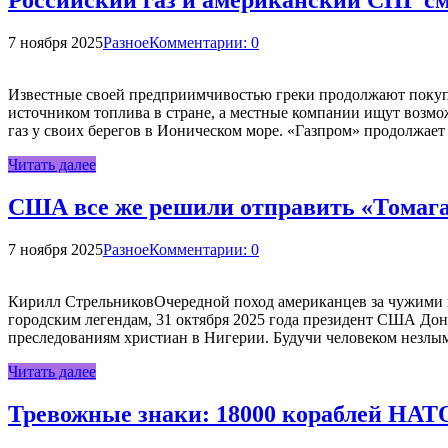
Российский газ и американский СПГ см
7 ноября 2025
Разное
Комментарии: 0
Известные своей предприимчивостью греки продолжают покупа
источником топлива в стране, а местные компании ищут возмо
газ у своих берегов в Ионическом море. «Газпром» продолжае
Читать далее
США все же решили отправить «Томаг
7 ноября 2025
Разное
Комментарии: 0
Кирилл СтрельниковОчередной поход американцев за чужими н
городским легендам, 31 октября 2025 года президент США Дон
преследованиям христиан в Нигерии. Будучи человеком незлы
Читать далее
Тревожные знаки: 18000 кораблей НАТО