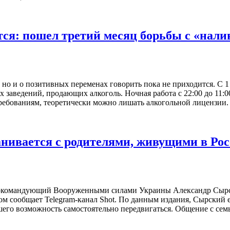
тся: пошел третий месяц борьбы с «нал
 но и о позитивных переменах говорить пока не приходится. С 1
 заведений, продающих алкоголь. Ночная работа с 22:00 до 11:0
требованиям, теоретически можно лишать алкогольной лицензи
нивается с родителями, живущими в Ро
окомандующий Вооруженными силами Украины Александр Сырск
 сообщает Telegram-канал Shot. По данным издания, Сырский е
его возможность самостоятельно передвигаться. Общение с семь