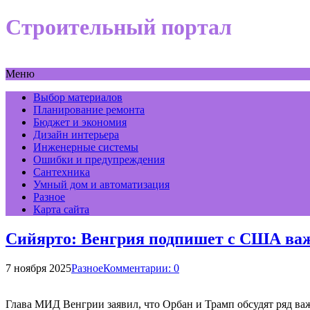
Строительный портал
Меню
Выбор материалов
Планирование ремонта
Бюджет и экономия
Дизайн интерьера
Инженерные системы
Ошибки и предупреждения
Сантехника
Умный дом и автоматизация
Разное
Карта сайта
Сийярто: Венгрия подпишет с США важ
7 ноября 2025
Разное
Комментарии: 0
Глава МИД Венгрии заявил, что Орбан и Трамп обсудят ряд ва