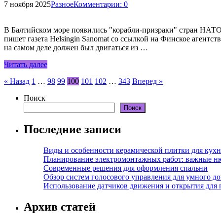
7 ноября 2025
Разное
Комментарии: 0
В Балтийском море появились "корабли-призраки" стран НАТО;
пишет газета Helsingin Sanomat со ссылкой на Финское агентс
на самом деле должен был двигаться из …
Читать далее
Пагинация
« Назад
1
…
98
99
100
101
102
…
343
Вперед »
записей
Поиск
Поиск
Последние записи
Виды и особенности керамической плитки для кухн
Планирование электромонтажных работ: важные н
Современные решения для оформления спальни
Обзор систем голосового управления для умного д
Использование датчиков движения и открытия для
Архив статей