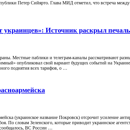
еспублики Петер Сийярто. Глава МИД отметил, что встреча ме
ёт украинцев»: Источник раскрыл печаль
траны. Местные паблики и телеграм-каналы рассматривают разны
мный» опубликовал свой вариант будущих событий на Украине, 
ного поднятия всех тарифов, о …
расноармейска
мейска (украинское название Покровск) отсрочит усиление ант
боя. По словам Зеленского, которые приводит украинское агентс
 сообщалось, ВС России …