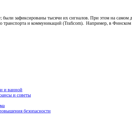
 были зафиксированы тысячи их сигналов. При этом на самом де
тво транспорта и коммуникаций (Traficom). Например, в Финско
и и ванной
юансы и советы
ома
 повышения безопасности