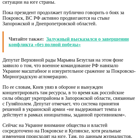
ситуации на юге страны.
Пока президент продолжает публично говорить о боях за
Покровск, ВС РФ активно продвигаются на стыке
Запорожской и Днепропетровской областей.
Читайте также:
Залужный высказался о завершении
конфликта «без полной победы»
Депутат Верховной рады Марьяна Безуглая на этом фоне
заявило о том, что военное командование РФ навязало
Украине масштабное и изнурительное сражение за Покровско-
Мирноградскую агломерацию.
По ее словам, Киев увяз в обороне и вынужден
концентрировать там ресурсы, в то время как российские
силы обходят укрепрайоны в Запорожской области, связанные
с Гуляйполем. Депутат отмечает, что система принятия
решений в украинской армии «не выдерживает темпа и
действует в рамках инициативы, заданной противником».
Сейчас на Украине внимание общества и властей
сосредоточено на Покровске и Купянске, хотя реальные
изменения происходят на юге. Там, по данным журналистов,