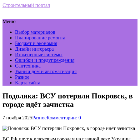
Строительный портал
Меню
Выбор материалов
Планирование ремонта
Бюджет и экономия
Дизайн интерьера
Инженерные системы
Ошибки и предупреждения
Сантехника
Умный дом и автоматизация
Разное
Карта сайта
Подоляка: ВСУ потеряли Покровск, в
городе идёт зачистка
7 ноября 2025
Разное
Комментарии: 0
ВС РФ идут к ключевым городам на главной реке Украины.