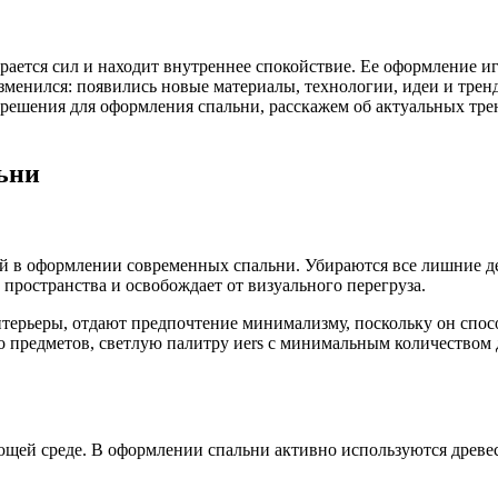
бирается сил и находит внутреннее спокойствие. Ее оформление
менился: появились новые материалы, технологии, идеи и тренд
решения для оформления спальни, расскажем об актуальных тренд
ьни
 в оформлении современных спальни. Убираются все лишние дет
 пространства и освобождает от визуального перегруза.
терьеры, отдают предпочтение минимализму, поскольку он спос
 предметов, светлую палитру иers с минимальным количеством 
ающей среде. В оформлении спальни активно используются древес