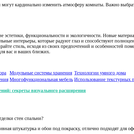
 могут кардинально изменить атмосферу комнаты. Важно выбрат
е эстетики, функциональности и экологичности. Новые матери
ьные интерьеры, которые радуют глаз и способствуют полноценн
райте стиль, исходя из своих предпочтений и особенностей поме
ля вас и ваших близких.
ора
Модульные системы хранения
Технологии умного дома
ения
Многофункциональная мебель
Использование текстурных 
ний: секреты визуального расширения
тделки стен спальни?
вная штукатурка и обои под покраску, отлично подходят для оф