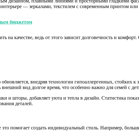
ным дизайном, плавными линиями и просторными гладкими фас
 интерьере — зеркалами, текстилем с современным принтом или
нным бюджетом
ть на качестве, ведь от этого зависит долговечность и комфор
обновляется, внедряя технологии гипоаллергенных, стойких к 
внешний вид долгое время, что особенно важно для семей с дет
шки и шторы, добавляет уюта и тепла в дизайн. Статистика пок
вания деталей.
е это помогает создать индивидуальный стиль. Например, больш