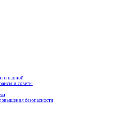
и и ванной
юансы и советы
ома
 повышения безопасности