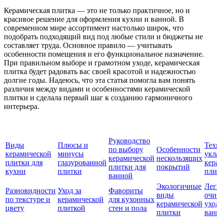
Керамическая плитка — это не только практичное, но и
красивое решение для оформления кухни и ванной. В
современном мире ассортимент настолько широк, что
подобрать подходящий вид под любые стили и бюджеты не
составляет труда. Основное правило — учитывать
особенности помещения и его функциональное назначение.
При правильном выборе и грамотном уходе, керамическая
плитка будет радовать вас своей красотой и надежностью
долгие годы. Надеюсь, что эта статья помогла вам понять
различия между видами и особенностями керамической
плитки и сделала первый шаг к созданию гармоничного
интерьера.
Руководство
Виды
Плюсы и
Тех
по выбору
Особенности
керамической
минусы
укл
керамической
нескользящих
плитки для
глазурованной
кер
плитки для
покрытий
кухни
плитки
пли
ванной
Экологичные
Лег
Разновидности
Уход за
Фавориты
виды
очи
по текстуре и
керамической
для кухонных
керамической
ухо
цвету
плиткой
стен и пола
плитки
ван