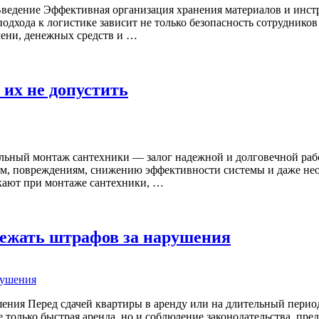
Введение Эффективная организация хранения материалов и инст
одхода к логистике зависит не только безопасность сотрудников
мени, денежных средств и …
их не допустить
льный монтаж сантехники — залог надежной и долговечной раб
ам, повреждениям, снижению эффективности системы и даже нео
кают при монтаже сантехники, …
збежать штрафов за нарушения
ушения Перед сдачей квартиры в аренду или на длительный пери
е только быстрая аренда, но и соблюдение законодательства, п