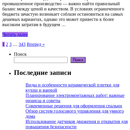
промышленное производство — важно найти правильный
баланс между ценой и качеством. В условиях ограниченного
бюджета зачастую возникает соблазн остановиться на самых
дешевых вариантах, однако это может привести к более
высоким затратам в будущем …
Читать далее
Пагинация
1
2
3
…
343
Вперед »
записей
Поиск
Поиск
Последние записи
Виды и особенности керамической плитки для
кухни и ванной
Планирование электромонтажных работ: важные
нюансы и советы
Современные решения для оформления спальни
Обзор систем голосового управления для умного
дома
Использование датчиков движения и открытия для
повышения безопасности