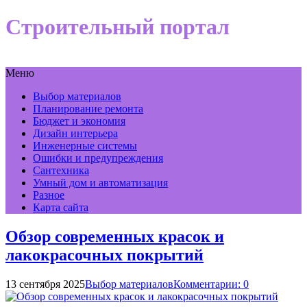
Строительный портал
Меню
Выбор материалов
Планирование ремонта
Бюджет и экономия
Дизайн интерьера
Инженерные системы
Ошибки и предупреждения
Сантехника
Умный дом и автоматизация
Разное
Карта сайта
Обзор современных красок и
лакокрасочных покрытий
13 сентября 2025
Выбор материалов
Комментарии: 0