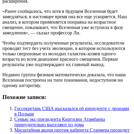
расширения.
«Ранее сообщалось, что хотя в будущем Вселенная будет
замедляться, в настоящее время она все еще ускоряется. Наш
анализ, в котором применяется поправка на возрастное
смещение, показывает, что Вселенная уже вступила в фазу
замедления», — сказал профессор Ли.
Чтобы подтвердить полученные результаты, исследователи
проводят тест без учета эволюции, в котором используются
только сверхновые из молодых галактик-хозяев одного
возраста во всем диапазоне красного смещения. Первые
результаты уже подтверждают их главный вывод.
Недавно группа физиков математически доказала, что наша
Вселенная построена на типе понимания, недоступном ни
одному алгоритму.
Похожие записи:
Госсекретарь США высказался об инциденте с дронами
в Польше
Семью экс-президента Киргизии Атамбаева
принудительно выселяют из дома
Масштабная акция против кабинета Стармера проходит