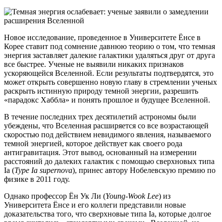
Новое исследование, проведенное в Университете Ёнсе в
Корее ставит под сомнение давнюю теорию о том, что темная
энергия заставляет далекие галактики удаляться друг от друга
все быстрее. Ученые не выявили никаких признаков
ускоряющейся Вселенной. Если результаты подтвердятся, это
может открыть совершенно новую главу в стремлении ученых
раскрыть истинную природу темной энергии, разрешить
«парадокс Хаббла» и понять прошлое и будущее Вселенной.
В течение последних трех десятилетий астрономы были
убеждены, что Вселенная расширяется со все возрастающей
скоростью под действием невидимого явления, называемого
темной энергией, которое действует как своего рода
антигравитация. Этот вывод, основанный на измерении
расстояний до далеких галактик с помощью сверхновых типа
Ia (
Type Ia supernova
), принес автору Нобелевскую премию по
физике в 2011 году.
Однако профессор Ён Ук Ли (
Young-Wook Lee
) из
Университета Ёнсе и его коллеги представили новые
доказательства того, что сверхновые типа Ia, которые долгое