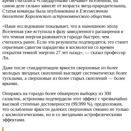
время считались «стандартными свечами» Вселенной, на
самом деле сильно зависят от возраста звезд-прародительниц.
Статья команды была опубликована в
Ежемесячном
бюллетене Королевского астрономического общества
.
«Наше исследование показывает, что в нынешнюю эпоху
Вселенная уже вступила в фазу замедленного расширения и
что темная энергия развивается гораздо быстрее, чем
считалось ранее. Если эти результаты подтвердятся, это станет
серьезным сдвигом парадигмы в космологии со времен
открытия темной энергии 27 лет назад», — сказал профессор
Ли.
Даже после стандартизации яркости сверхновые из более
молодых звездных скоплений выглядят систематически более
тусклыми, а сверхновые из более старых скоплений — более
яркими.
Опираясь на гораздо более обширную выборку из 300
галактик, астрономы подтвердили этот эффект с чрезвычайно
высокой степенью достоверности (99,999 %), предположив,
что ослабление яркости далеких сверхновых связано не только
с космологическими, но и со звездными астрофизическими
эффектами.