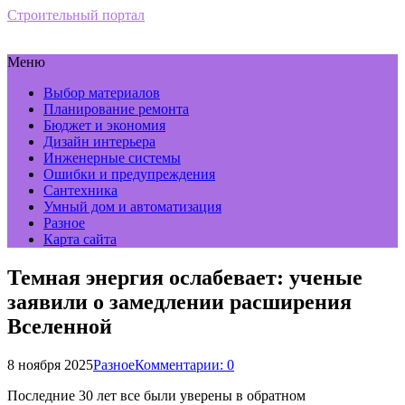
Строительный портал
Меню
Выбор материалов
Планирование ремонта
Бюджет и экономия
Дизайн интерьера
Инженерные системы
Ошибки и предупреждения
Сантехника
Умный дом и автоматизация
Разное
Карта сайта
Темная энергия ослабевает: ученые
заявили о замедлении расширения
Вселенной
8 ноября 2025
Разное
Комментарии: 0
Последние 30 лет все были уверены в обратном