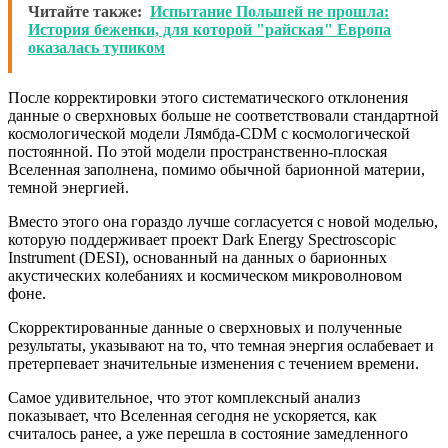
Читайте также:
Испытание Польшей не прошла:
История беженки, для которой "райская" Европа
оказалась тупиком
После корректировки этого систематического отклонения
данные о сверхновых больше не соответствовали стандартной
космологической модели Лямбда-CDM с космологической
постоянной. По этой модели пространственно-плоская
Вселенная заполнена, помимо обычной барионной материи,
темной энергией.
Вместо этого она гораздо лучше согласуется с новой моделью,
которую поддерживает проект Dark Energy Spectroscopic
Instrument (DESI), основанный на данных о барионных
акустических колебаниях и космическом микроволновом
фоне.
Скорректированные данные о сверхновых и полученные
результаты, указывают на то, что темная энергия ослабевает и
претерпевает значительные изменения с течением времени.
Самое удивительное, что этот комплексный анализ
показывает, что Вселенная сегодня не ускоряется, как
считалось ранее, а уже перешла в состояние замедленного