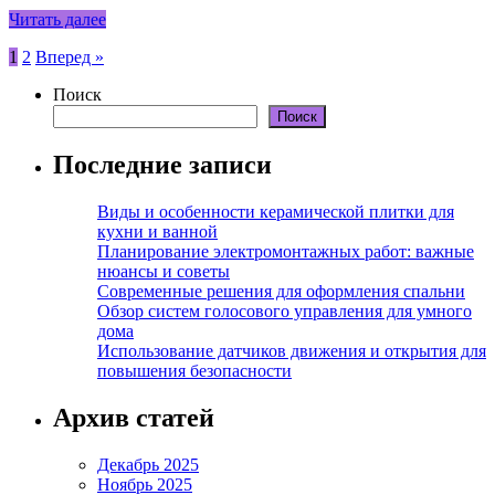
Читать далее
Пагинация
1
2
Вперед »
записей
Поиск
Поиск
Последние записи
Виды и особенности керамической плитки для
кухни и ванной
Планирование электромонтажных работ: важные
нюансы и советы
Современные решения для оформления спальни
Обзор систем голосового управления для умного
дома
Использование датчиков движения и открытия для
повышения безопасности
Архив статей
Декабрь 2025
Ноябрь 2025