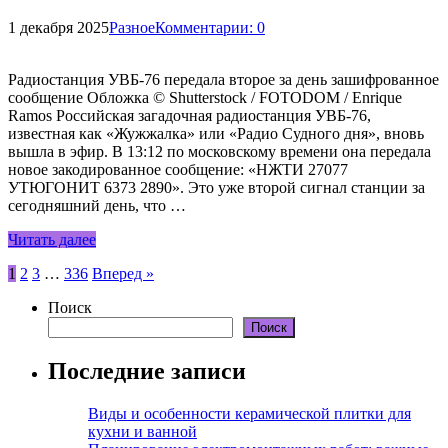
1 декабря 2025
Разное
Комментарии: 0
Радиостанция УВБ-76 передала второе за день зашифрованное
сообщение Обложка © Shutterstock / FOTODOM / Enrique
Ramos Российская загадочная радиостанция УВБ-76,
известная как «Жужжалка» или «Радио Судного дня», вновь
вышла в эфир. В 13:12 по московскому времени она передала
новое закодированное сообщение: «НЖТИ 27077
УТЮГОНИТ 6373 2890». Это уже второй сигнал станции за
сегодняшний день, что …
Читать далее
Пагинация
1
2
3
…
336
Вперед »
записей
Поиск
Поиск
Последние записи
Виды и особенности керамической плитки для
кухни и ванной