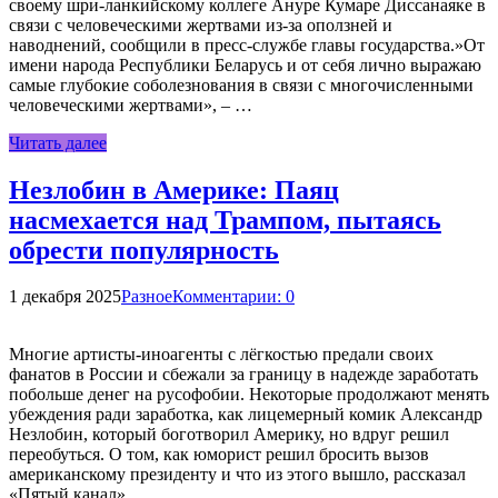
своему шри-ланкийскому коллеге Ануре Кумаре Диссанаяке в
связи с человеческими жертвами из-за оползней и
наводнений, сообщили в пресс-службе главы государства.»От
имени народа Республики Беларусь и от себя лично выражаю
самые глубокие соболезнования в связи с многочисленными
человеческими жертвами», – …
Читать далее
Незлобин в Америке: Паяц
насмехается над Трампом, пытаясь
обрести популярность
1 декабря 2025
Разное
Комментарии: 0
Многие артисты-иноагенты с лёгкостью предали своих
фанатов в России и сбежали за границу в надежде заработать
побольше денег на русофобии. Некоторые продолжают менять
убеждения ради заработка, как лицемерный комик Александр
Незлобин, который боготворил Америку, но вдруг решил
переобуться. О том, как юморист решил бросить вызов
американскому президенту и что из этого вышло, рассказал
«Пятый канал». …