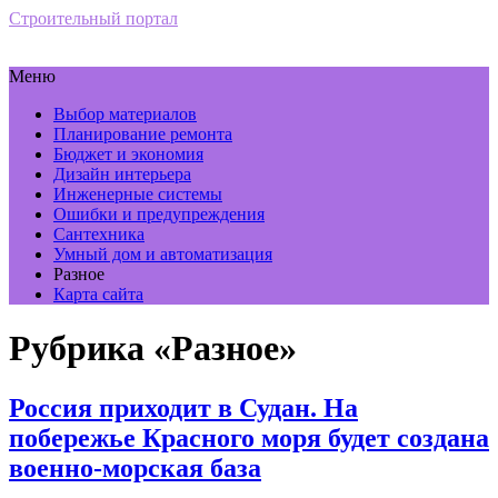
Строительный портал
Меню
Выбор материалов
Планирование ремонта
Бюджет и экономия
Дизайн интерьера
Инженерные системы
Ошибки и предупреждения
Сантехника
Умный дом и автоматизация
Разное
Карта сайта
Рубрика «Разное»
Россия приходит в Судан. На
побережье Красного моря будет создана
военно-морская база