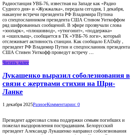
Радиостанция УВБ-76, известная на Западе как «Радио
Судного дня» и «Жужжалка», передала сегодня, 1 декабря,
накануне встречи президента РФ Владимира Путина
со спецпосланником президента США Стивом Уиткоффом
ряд шифрованных сообщений. В эфире прозвучали слова
«зоопарк», «плюшоввод», «утюгонит», «поддержка»
и «ошохлыщ», сообщается в ТК «УВБ-76 логи», который
отслеживает активность станции. Как сообщало EADaily ,
президент РФ Владимир Путин и спецпосланник президента
США Стивен Уиткофф проведут встречу …
Читать далее
Лукашенко выразил соболезнования в
связи с жертвами стихии на Шри-
Ланке
1 декабря 2025
Разное
Комментарии: 0
Президент адресовал слова поддержки семьям погибших и
пожелал выздоровления пострадавшим. Белорусский
президент Александр Лукашенко направил соболезнования