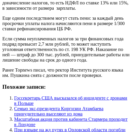
доначисление налогов, то есть НДФЛ по ставке 13% или 15%,
в зависимости от размера зарплаты.
Еще одним последствием могут стать пени: за каждый день
просрочки уплаты налога начисляются пени в размере 1/300
ставки рефинансирования ЦБ РФ.
Если сумма неуплаченных налогов за три финансовых года
подряд превысит 2,7 млн рублей, то может наступить
уголовная ответственность по ст. 198 УК РФ. Наказание по
ней — штраф до 300 тыс. рублей, принудительные работы или
лишение свободы на срок до одного года.
Ранее Topnews писал, что ректор Института русского языка
им. Пушкина снята с должности после проверки.
Похожие записи:
Госсекретарь США высказался об инциденте с дронами
в Польше
Семью экс-президента Киргизии Атамбаева
принудительно выселяют из дома
Масштабная акция против кабинета Стармера проходит
в Лондоне
При взрыве на жд путях в Орловской области погибли