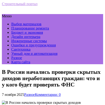
Строительный портал
Меню
Выбор материалов
Планирование ремонта
Бюджет и экономия
Дизайн интерьера
Инженерные системы
Ошибки и предупреждения
Сантехника
Умный дом и автоматизация
Разное
Карта сайта
В России начались проверки скрытых
доходов неработающих граждан: что и
у кого будет проверять ФНС
7 ноября 2025
Разное
Комментарии: 0