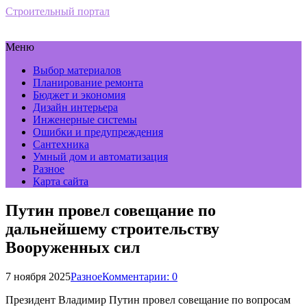
Строительный портал
Меню
Выбор материалов
Планирование ремонта
Бюджет и экономия
Дизайн интерьера
Инженерные системы
Ошибки и предупреждения
Сантехника
Умный дом и автоматизация
Разное
Карта сайта
Путин провел совещание по
дальнейшему строительству
Вооруженных сил
7 ноября 2025
Разное
Комментарии: 0
Президент Владимир Путин провел совещание по вопросам