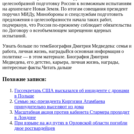
целесообразной подготовку России к возможным испытаниям
на архипелаге Новая Земля. По итогам совещания президент
поручил МИДу, Минобороны и спецслужбам подготовить
предложения о целесообразности начала таких работ,
подчеркнув, что Россия по-прежнему соблюдает обязательства
по Договору о всеобъемлющем запрещении ядерных
испытаний.
Узнать больше по темеБиография Дмитрия Медведева: семья и
работа, личная жизнь, наградыВся основная информация о
политике — в этом материале. Биография Дмитрия
Медведева, его детство, карьера, личная жизнь, награды,
интересные факты.Читать дальше
Похожие записи:
Госсекретарь США высказался об инциденте с дронами
в Польше
Семью экс-президента Киргизии Атамбаева
принудительно выселяют из дома
Масштабная акция против кабинета Стармера проходит
в Лондоне
При взрыве на жд путях в Орловской области погибли
двое росгвардейцев