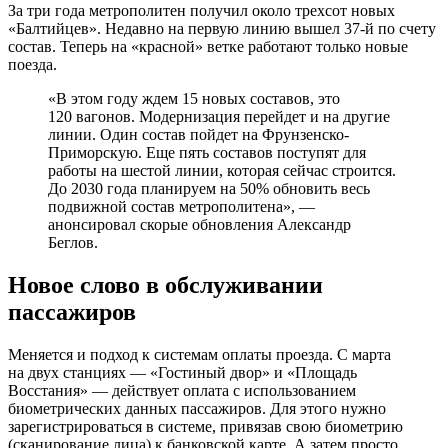
За три года метрополитен получил около трехсот новых
«Балтийцев». Недавно на первую линию вышел 37-й по счету
состав. Теперь на «красной» ветке работают только новые
поезда.
«В этом году ждем 15 новых составов, это
120 вагонов. Модернизация перейдет и на другие
линии. Один состав пойдет на Фрунзенско-
Приморскую. Еще пять составов поступят для
работы на шестой линии, которая сейчас строится.
До 2030 года планируем на 50% обновить весь
подвижной состав метрополитена», —
анонсировал скорые обновления Александр
Беглов.
Новое слово в обслуживании
пассажиров
Меняется и подход к системам оплаты проезда. С марта
на двух станциях — «Гостиный двор» и «Площадь
Восстания» — действует оплата с использованием
биометрических данных пассажиров. Для этого нужно
зарегистрироваться в системе, привязав свою биометрию
(сканирование лица) к банковской карте. А затем просто