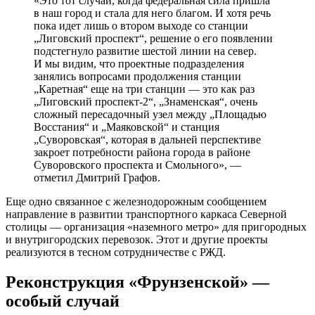
«Это тот случай, когда федеральная сила пришла
в наш город и стала для него благом. И хотя речь
пока идет лишь о втором выходе со станции
„Лиговский проспект“, решение о его появлении
подстегнуло развитие шестой линии на север.
И мы видим, что проектные подразделения
занялись вопросами продолжения станции
„Каретная“ еще на три станции — это как раз
„Лиговский проспект-2“, „Знаменская“, очень
сложный пересадочный узел между „Площадью
Восстания“ и „Маяковской“ и станция
„Суворовская“, которая в дальней перспективе
закроет потребности района города в районе
Суворовского проспекта и Смольного», —
отметил Дмитрий Графов.
Еще одно связанное с железнодорожным сообщением
направление в развитии транспортного каркаса Северной
столицы — организация «наземного метро» для пригородных
и внутригородских перевозок. Этот и другие проекты
реализуются в тесном сотрудничестве с РЖД.
Реконструкция «Фрунзенской» —
особый случай