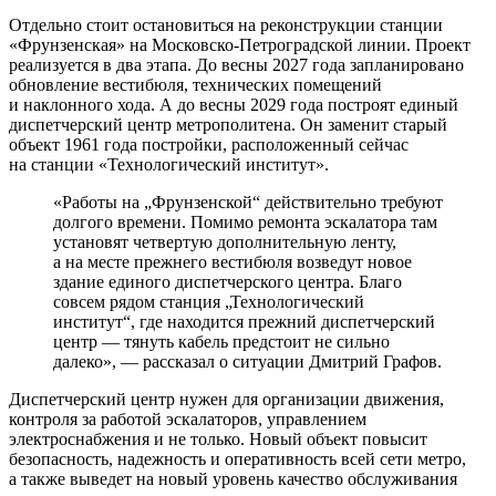
Отдельно стоит остановиться на реконструкции станции
«Фрунзенская» на Московско-Петроградской линии. Проект
реализуется в два этапа. До весны 2027 года запланировано
обновление вестибюля, технических помещений
и наклонного хода. А до весны 2029 года построят единый
диспетчерский центр метрополитена. Он заменит старый
объект 1961 года постройки, расположенный сейчас
на станции «Технологический институт».
«Работы на „Фрунзенской“ действительно требуют
долгого времени. Помимо ремонта эскалатора там
установят четвертую дополнительную ленту,
а на месте прежнего вестибюля возведут новое
здание единого диспетчерского центра. Благо
совсем рядом станция „Технологический
институт“, где находится прежний диспетчерский
центр — тянуть кабель предстоит не сильно
далеко», — рассказал о ситуации Дмитрий Графов.
Диспетчерский центр нужен для организации движения,
контроля за работой эскалаторов, управлением
электроснабжения и не только. Новый объект повысит
безопасность, надежность и оперативность всей сети метро,
а также выведет на новый уровень качество обслуживания