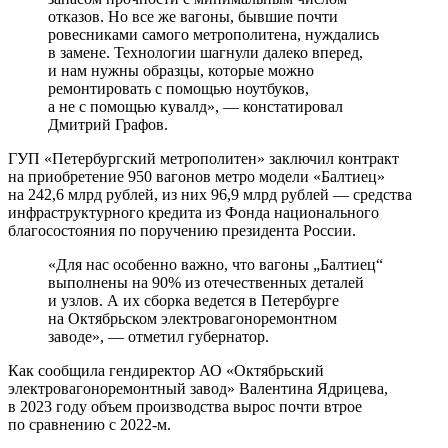
отказов. Но все же вагоны, бывшие почти
ровесниками самого метрополитена, нуждались
в замене. Технологии шагнули далеко вперед,
и нам нужны образцы, которые можно
ремонтировать с помощью ноутбуков,
а не с помощью кувалд», — констатировал
Дмитрий Графов.
ГУП «Петербургский метрополитен» заключил контракт
на приобретение 950 вагонов метро модели «Балтиец»
на 242,6 млрд рублей, из них 96,9 млрд рублей — средства
инфраструктурного кредита из Фонда национального
благосостояния по поручению президента России.
«Для нас особенно важно, что вагоны „Балтиец“
выполнены на 90% из отечественных деталей
и узлов. А их сборка ведется в Петербурге
на Октябрьском электровагоноремонтном
заводе», — отметил губернатор.
Как сообщила гендиректор АО «Октябрьский
электровагоноремонтный завод» Валентина Ядрицева,
в 2023 году объем производства вырос почти втрое
по сравнению с 2022-м.