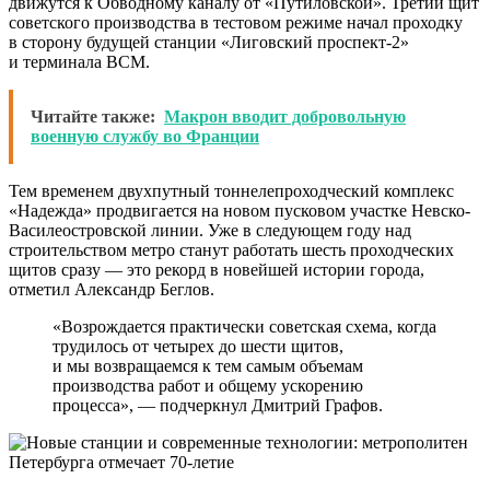
движутся к Обводному каналу от «Путиловской». Третий щит
советского производства в тестовом режиме начал проходку
в сторону будущей станции «Лиговский проспект-2»
и терминала ВСМ.
Читайте также:
Макрон вводит добровольную
военную службу во Франции
Тем временем двухпутный тоннелепроходческий комплекс
«Надежда» продвигается на новом пусковом участке Невско-
Василеостровской линии. Уже в следующем году над
строительством метро станут работать шесть проходческих
щитов сразу — это рекорд в новейшей истории города,
отметил Александр Беглов.
«Возрождается практически советская схема, когда
трудилось от четырех до шести щитов,
и мы возвращаемся к тем самым объемам
производства работ и общему ускорению
процесса», — подчеркнул Дмитрий Графов.