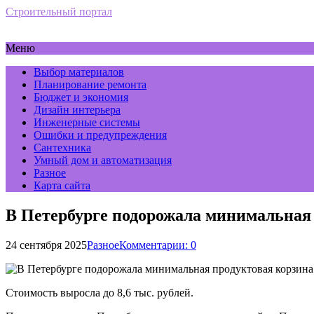
Строительный портал
Меню
Выбор материалов
Планирование ремонта
Бюджет и экономия
Дизайн интерьера
Инженерные системы
Ошибки и предупреждения
Сантехника
Умный дом и автоматизация
Разное
Карта сайта
В Петербурге подорожала минимальная
24 сентября 2025
Разное
Комментарии: 0
Стоимость выросла до 8,6 тыс. рублей.