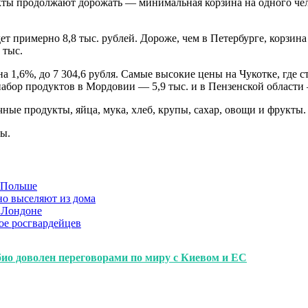
укты продолжают дорожать — минимальная корзина на одного чело
ет примерно 8,8 тыс. рублей. Дороже, чем в Петербурге, корзина
 тыс.
на 1,6%, до 7 304,6 рубля. Самые высокие цены на Чукотке, где
 набор продуктов в Мордовии — 5,9 тыс. и в Пензенской области
ые продукты, яйца, мука, хлеб, крупы, сахар, овощи и фрукты.
ты.
в Польше
но выселяют из дома
 Лондоне
ое росгвардейцев
ио доволен переговорами по миру с Киевом и ЕС