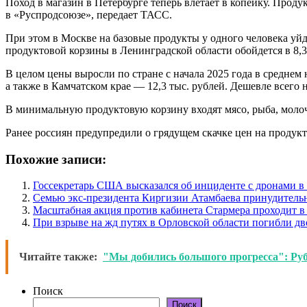
Поход в магазин в Петербурге теперь влетает в копейку. Прод
в «Руспродсоюзе», передает ТАСС.
При этом в Москве на базовые продукты у одного человека уйд
продуктовой корзины в Ленинградской области обойдется в 8,3
В целом цены выросли по стране с начала 2025 года в среднем 
а также в Камчатском крае — 12,3 тыс. рублей. Дешевле всего
В минимальную продуктовую корзину входят мясо, рыба, молочн
Ранее россиян предупредили о грядущем скачке цен на продук
Похожие записи:
Госсекретарь США высказался об инциденте с дронами 
Семью экс-президента Киргизии Атамбаева принудитель
Масштабная акция против кабинета Стармера проходит в
При взрыве на жд путях в Орловской области погибли дв
Читайте также:
"Мы добились большого прогресса": Руб
Поиск
Поиск