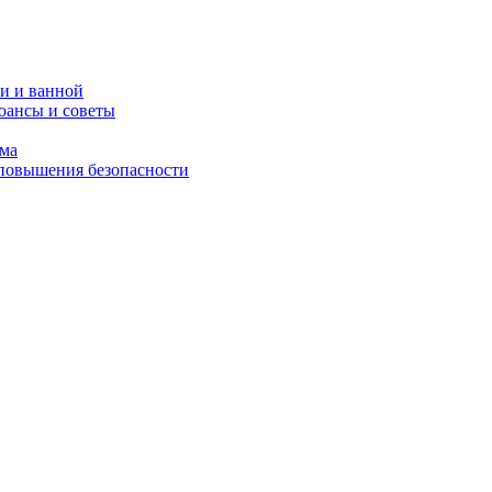
и и ванной
юансы и советы
ома
 повышения безопасности