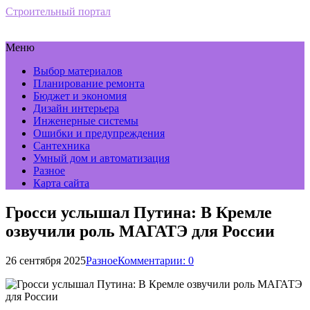
Строительный портал
Меню
Выбор материалов
Планирование ремонта
Бюджет и экономия
Дизайн интерьера
Инженерные системы
Ошибки и предупреждения
Сантехника
Умный дом и автоматизация
Разное
Карта сайта
Гросси услышал Путина: В Кремле
озвучили роль МАГАТЭ для России
26 сентября 2025
Разное
Комментарии: 0