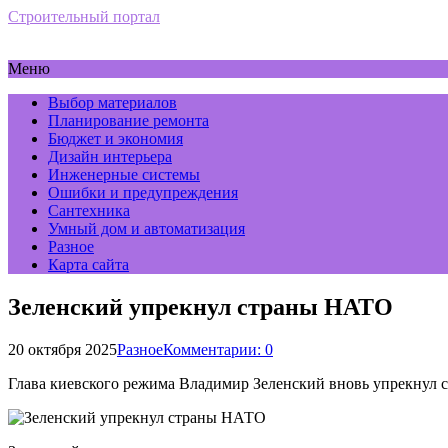
Строительный портал
Меню
Выбор материалов
Планирование ремонта
Бюджет и экономия
Дизайн интерьера
Инженерные системы
Ошибки и предупреждения
Сантехника
Умный дом и автоматизация
Разное
Карта сайта
Зеленский упрекнул страны НАТО
20 октября 2025
Разное
Комментарии: 0
Глава киевского режима Владимир Зеленский вновь упрекнул 