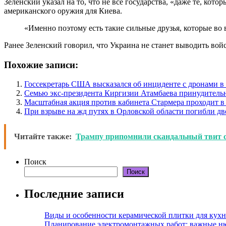
Зеленский указал на то, что не все государства, «даже те, ко
американского оружия для Киева.
«Именно поэтому есть такие сильные друзья, которые во 
Ранее Зеленский говорил, что Украина не станет выводить вой
Похожие записи:
Госсекретарь США высказался об инциденте с дронами 
Семью экс-президента Киргизии Атамбаева принудитель
Масштабная акция против кабинета Стармера проходит в
При взрыве на жд путях в Орловской области погибли дв
Читайте также:
Трампу припомнили скандальный твит с 
Поиск
Поиск
Последние записи
Виды и особенности керамической плитки для кухн
Планирование электромонтажных работ: важные н