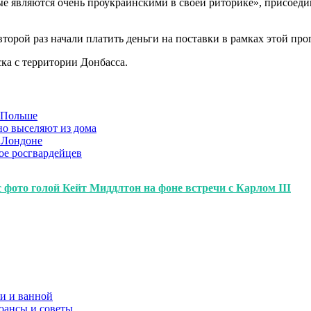
торые являются очень проукраинскими в своей риторике», присое
второй раз начали платить деньги на поставки в рамках этой п
ска с территории Донбасса.
в Польше
но выселяют из дома
 Лондоне
ое росгвардейцев
фото голой Кейт Миддлтон на фоне встречи с Карлом III
и и ванной
юансы и советы