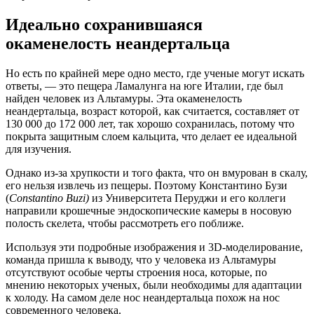
Идеально сохранившаяся
окаменелость неандертальца
Но есть по крайней мере одно место, где ученые могут искать
ответы, — это пещера Ламалунга на юге Италии, где был
найден человек из Альтамуры. Эта окаменелость
неандертальца, возраст которой, как считается, составляет от
130 000 до 172 000 лет, так хорошо сохранилась, потому что
покрыта защитным слоем кальцита, что делает ее идеальной
для изучения.
Однако из-за хрупкости и того факта, что он вмурован в скалу,
его нельзя извлечь из пещеры. Поэтому Константино Бузи
(
Constantino Buzi)
из Университета Перуджи и его коллеги
направили крошечные эндоскопические камеры в носовую
полость скелета, чтобы рассмотреть его поближе.
Используя эти подробные изображения и 3D-моделирование,
команда пришла к выводу, что у человека из Альтамуры
отсутствуют особые черты строения носа, которые, по
мнению некоторых ученых, были необходимы для адаптации
к холоду. На самом деле нос неандертальца похож на нос
современного человека.