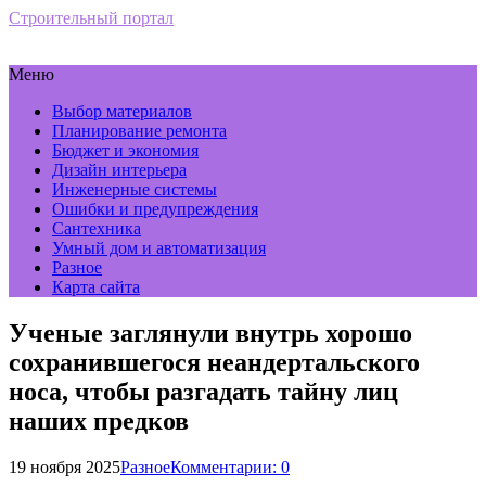
Строительный портал
Меню
Выбор материалов
Планирование ремонта
Бюджет и экономия
Дизайн интерьера
Инженерные системы
Ошибки и предупреждения
Сантехника
Умный дом и автоматизация
Разное
Карта сайта
Ученые заглянули внутрь хорошо
сохранившегося неандертальского
носа, чтобы разгадать тайну лиц
наших предков
19 ноября 2025
Разное
Комментарии: 0