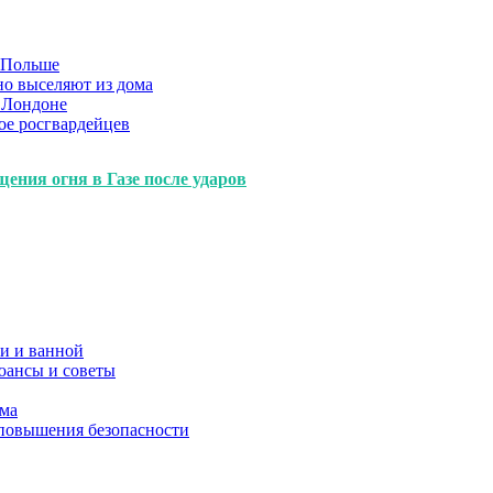
в Польше
но выселяют из дома
 Лондоне
ое росгвардейцев
ения огня в Газе после ударов
и и ванной
юансы и советы
ома
 повышения безопасности