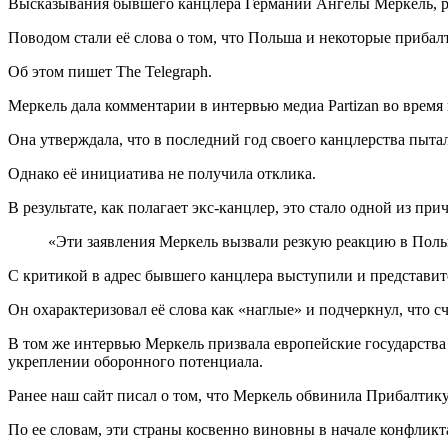
Высказывания бывшего канцлера Германии Ангелы Меркель, ру
Поводом стали её слова о том, что Польша и некоторые приба
Об этом пишет The Telegraph.
Меркель дала комментарии в интервью медиа Partizan во время
Она утверждала, что в последний год своего канцлерства пыта
Однако её инициатива не получила отклика.
В результате, как полагает экс-канцлер, это стало одной из п
«Эти заявления Меркель вызвали резкую реакцию в Поль
С критикой в адрес бывшего канцлера выступили и представи
Он охарактеризовал её слова как «наглые» и подчеркнул, что 
В том же интервью Меркель призвала европейские государства
укреплении оборонного потенциала.
Ранее наш сайт писал о том, что Меркель обвинила Прибалтик
По ее словам, эти страны косвенно виновны в начале конфликт