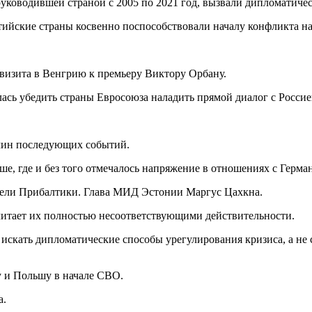
ководившей страной с 2005 по 2021 год, вызвали дипломатиче
лтийские страны косвенно поспособствовали началу конфликта на
 визита в Венгрию к премьеру Виктору Орбану.
лась убедить страны Евросоюза наладить прямой диалог с Россие
ричин последующих событий.
ше, где и без того отмечалось напряжение в отношениях с Герм
тели Прибалтики. Глава МИД Эстонии Маргус Цахкна.
считает их полностью несоответствующими действительности.
 искать дипломатические способы урегулирования кризиса, а не
у и Польшу в начале СВО.
а.