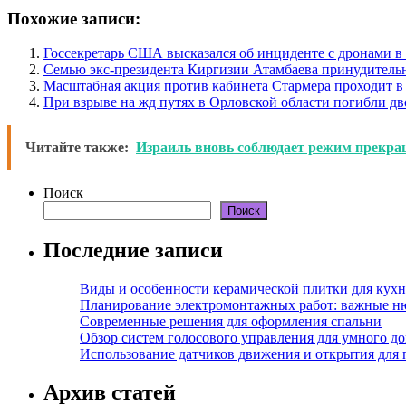
Похожие записи:
Госсекретарь США высказался об инциденте с дронами 
Семью экс-президента Киргизии Атамбаева принудитель
Масштабная акция против кабинета Стармера проходит в
При взрыве на жд путях в Орловской области погибли дв
Читайте также:
Израиль вновь соблюдает режим прекращ
Поиск
Поиск
Последние записи
Виды и особенности керамической плитки для кухн
Планирование электромонтажных работ: важные н
Современные решения для оформления спальни
Обзор систем голосового управления для умного д
Использование датчиков движения и открытия для
Архив статей