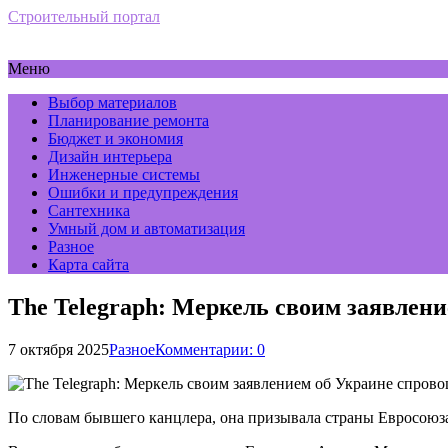
Строительный портал
Меню
Выбор материалов
Планирование ремонта
Бюджет и экономия
Дизайн интерьера
Инженерные системы
Ошибки и предупреждения
Сантехника
Умный дом и автоматизация
Разное
Карта сайта
The Telegraph: Меркель своим заявлен
7 октября 2025
Разное
Комментарии: 0
По словам бывшего канцлера, она призывала страны Евросоюза