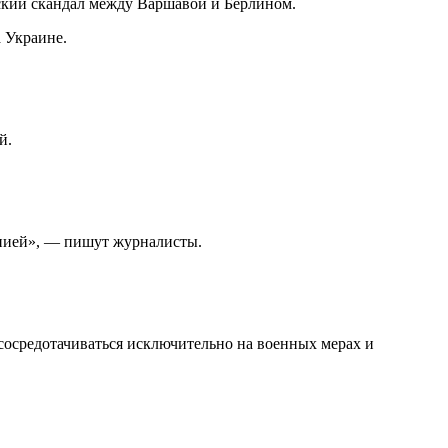
ский скандал между Варшавой и Берлином.
 Украине.
й.
анией», — пишут журналисты.
 сосредотачиваться исключительно на военных мерах и