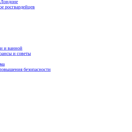
 Лондоне
ое росгвардейцев
и и ванной
юансы и советы
ома
 повышения безопасности