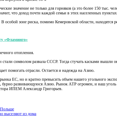
ческие значение не только для горняков (а это более 150 тыс. че
ачит, что доход почти каждой семьи в этих населенных пунктах з
 особой зоне риска, помимо Кемеровской области, находятся ре
ту «Фламинго»
печного отопления.
ки стали символом развала СССР. Тогда стучать касками вышли о
ает помогать отрасли. Остается и надежда на Азию.
 рынка ЕС, но и кратно превысить объем нашего угольного эксп
, бурно развивающуюся Азию. Рынок АТР огромен, и наш уголь 
ектора ИПЕМ Александр Григорьев.
в Польше
но выселяют из дома