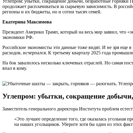
Углепром: убытки, сокращение добычи, безработные горняки 
продолжает расплачиваться за сырьевую зависимость. В росси
регионы и их бюджеты, но и сотни тысяч семей.
Екатерина Максимова
Президент Америки Трамп, который на весь мир заявил, что «
экономики РФ.
Российские экономисты эти данные тоже видят. И не зря еще 
расходов, исчерпался. К третьему кварталу 2025 года промыш
На бок завалилось несколько ключевых отраслей. Но самая пос
впал в кому.
Углепром: убытки, сокращение добычи,
Заместитель генерального директора Института проблем ест
«Это лучшее определение того, где оказалась угольная п
на наших угольщиков. Уберите хотя бы один из этих фак