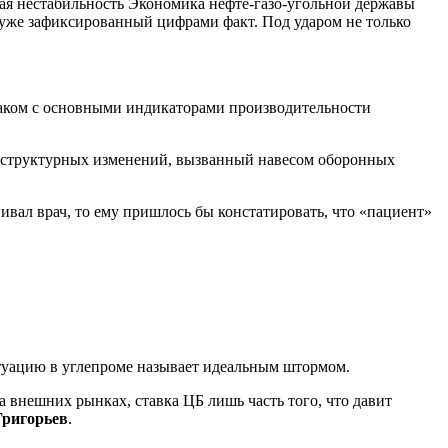
ая нестабильность Экономика нефте-газо-угольной державы
о уже зафиксированный цифрами факт. Под ударом не только
знаком с основными индикаторами производительности
ьс структурных изменений, вызванный навесом оборонных
ивал врач, то ему пришлось бы констатировать, что «пациент»
уацию в углепроме называет идеальным штормом.
а внешних рынках, ставка ЦБ лишь часть того, что давит
Григорьев
.