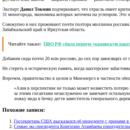
Эксперт
Данил Токмин
подчеркивает, что отрасль имеет крити
31 моногорода, экономика которых заточена на углепром. Это зн
Совокупно в них проживают почти полтора миллиона россиян. В
Забайкальский край и Иркутская область.
Читайте также:
ПВО РФ сбила первую украинскую раке
Добавим сюда почти 20 млн россиян, до сих пор зависящих от 
Не стереть и историческую память, когда шахтерские забастов
Впрочем, правительство в целом и Минэнерго в частности обещ
«Азия в перспективе не только может возместить потерю
за этими гигантами незаслуженно не замечают остальную
ложку меда в бочку дегтя заместитель генерального дир
Похожие записи:
Госсекретарь США высказался об инциденте с дронами 
Семью экс-президента Киргизии Атамбаева принудитель