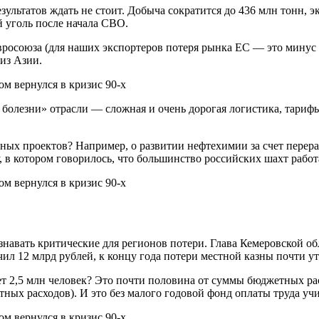
льтатов ждать не стоит. Добыча сократится до 436 млн тонн, эк
 уголь после начала СВО.
вросоюза (для наших экспортеров потеря рынка ЕС — это минус 5
из Азии.
ие болезни» отрасли — сложная и очень дорогая логистика, тари
ных проектов? Например, о развитии нефтехимии за счет перер
, в котором говорилось, что большинство российских шахт работ
навать критические для регионов потери. Глава Кемеровской о
ил 12 млрд рублей, к концу года потери местной казны почти ут
ает 2,5 млн человек? Это почти половина от суммы бюджетных р
ных расходов). И это без малого годовой фонд оплаты труда учи