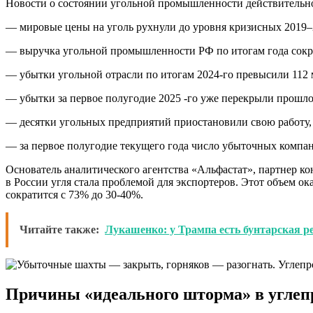
Новости о состоянии угольной промышленности действительно 
— мировые цены на уголь рухнули до уровня кризисных 2019–
— выручка угольной промышленности РФ по итогам года сократи
— убытки угольной отрасли по итогам 2024-го превысили 112 
— убытки за первое полугодие 2025 -го уже перекрыли прошлог
— десятки угольных предприятий приостановили свою работу,
— за первое полугодие текущего года число убыточных компа
Основатель аналитического агентства «Альфастат», партнер 
в России угля стала проблемой для экспортеров. Этот объем о
сократится с 73% до 30-40%.
Читайте также:
Лукашенко: у Трампа есть бунтарская 
Причины «идеального шторма» в углеп