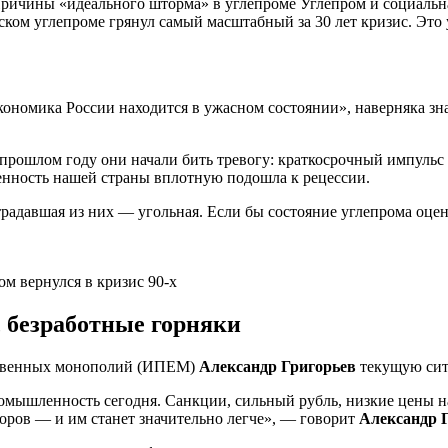
Причины «идеального шторма» в углепроме Углепром и социальн
йском углепроме грянул самый масштабный за 30 лет кризис. Эт
экономика России находится в ужасном состоянии», наверняка 
в прошлом году они начали бить тревогу: краткосрочный импул
ленность нашей страны вплотную подошла к рецессии.
традавшая из них — угольная. Если бы состояние углепрома оцен
 безработные горняки
ественных монополий (ИПЕМ)
Александр Григорьев
текущую сит
ромышленность сегодня. Санкции, сильный рубль, низкие цены н
торов — и им станет значительно легче», — говорит
Александр 