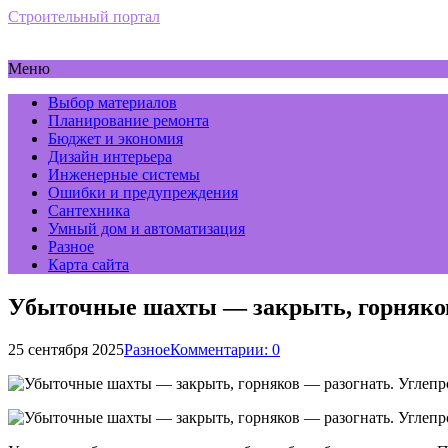
Строительный портал
Меню
Выбор материалов
Планирование ремонта
Бюджет и экономия
Дизайн интерьера
Инженерные системы
Ошибки и предупреждения
Сантехника
Умный дом и автоматизация
Разное
Карта сайта
Убыточные шахты — закрыть, горняков 
25 сентября 2025
Разное
Комментарии: 0