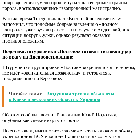
подразделения сумели продвинуться на северные окраины
города, воспользовавшись газопроводной магистралью.
В то же время Telegram-канал «Военный осведомитель»
напомнил, что подобные бодрые заявления о «полном
контроле» уже звучали ранее — и в случае с Авдеевкой, и в
ситуации вокруг Суджи, однако результат оказался
противоположным.
Подоляка: штурмовики «Востока» готовят тыловой удар
по врагу на Днепропетровщине
Штурмовики группировки «Восток» закрепились в Терновом,
где идёт «окончательная дозачистка», и готовятся к
продвижению на Березовое.
Читайте также:
Воздушная тревога объявлена
в Киеве и нескольких областях Украины
Об этом сообщил военный аналитик Юрий Подоляка,
опубликовав свежие карты с фронта.
По его словам, именно это село может стать ключом к обходу
укрепрайонов ВСУ в районе Гуляйполя и выходу в тыл