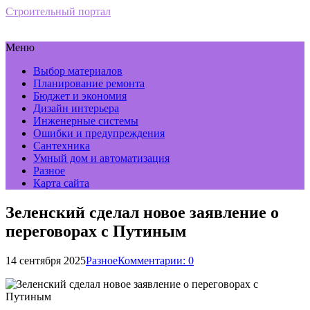
Строительный портал
Меню
Выбор материалов
Планирование ремонта
Бюджет и экономия
Дизайн интерьера
Инженерные системы
Ошибки и предупреждения
Сантехника
Умный дом и автоматизация
Разное
Карта сайта
Зеленский сделал новое заявление о
переговорах с Путиным
14 сентября 2025
Разное
Комментарии: 0