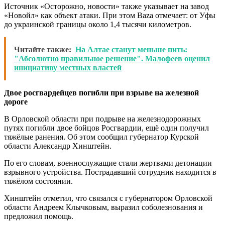
Источник «Осторожно, новости» также указывает на завод
«Новойл» как объект атаки. При этом Baza отмечает: от Уфы
до украинской границы около 1,4 тысячи километров.
Читайте также:
На Алтае станут меньше пить:
"Абсолютно правильное решение". Малофеев оценил
инициативу местных властей
Двое росгвардейцев погибли при взрыве на железной
дороге
В Орловской области при подрыве на железнодорожных
путях погибли двое бойцов Росгвардии, ещё один получил
тяжёлые ранения. Об этом сообщил губернатор Курской
области Александр Хинштейн.
По его словам, военнослужащие стали жертвами детонации
взрывного устройства. Пострадавший сотрудник находится в
тяжёлом состоянии.
Хинштейн отметил, что связался с губернатором Орловской
области Андреем Клычковым, выразил соболезнования и
предложил помощь.