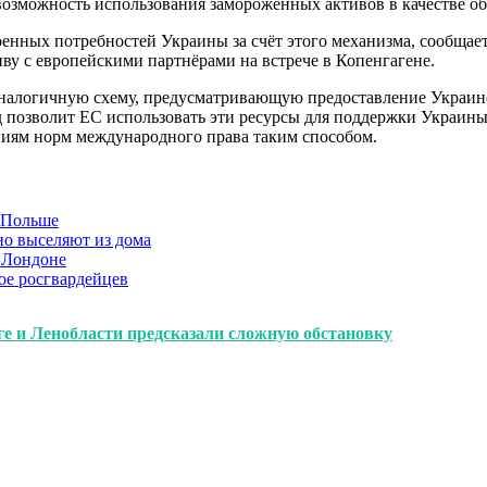
озможность использования замороженных активов в качестве об
нных потребностей Украины за счёт этого механизма, сообщает
ву с европейскими партнёрами на встрече в Копенгагене.
налогичную схему, предусматривающую предоставление Украине 
позволит ЕС использовать эти ресурсы для поддержки Украины,
иям норм международного права таким способом.
в Польше
но выселяют из дома
 Лондоне
ое росгвардейцев
ге и Ленобласти предсказали сложную обстановку