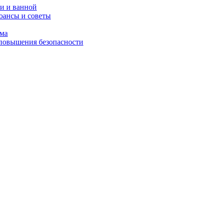
и и ванной
юансы и советы
ома
 повышения безопасности