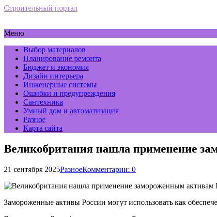
Строительный портал
Меню
Выбор материалов
Планирование ремонта
Бюджет и экономия
Дизайн интерьера
Инженерные системы
Ошибки и предупреждения
Сантехника
Умный дом и автоматизация
Разное
Карта сайта
Великобритания нашла применение зам
21 сентября 2025
Разное
Комментарии: 0
Замороженные активы России могут использовать как обеспече