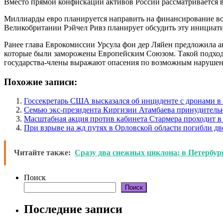
Вместо прямой конфискации активов России рассматривается в
Миллиарды евро планируется направить на финансирование вое
Великобритании Рэйчел Ривз планирует обсудить эту инициати
Ранее глава Еврокомиссии Урсула фон дер Ляйен предложила а
которые были заморожены Европейским Союзом. Такой подход 
государства-члены выражают опасения по возможным нарушен
Похожие записи:
Госсекретарь США высказался об инциденте с дронами 
Семью экс-президента Киргизии Атамбаева принудитель
Масштабная акция против кабинета Стармера проходит в
При взрыве на жд путях в Орловской области погибли дв
Читайте также:
Сразу два снежных циклона: в Петербур
Поиск
Поиск
Последние записи