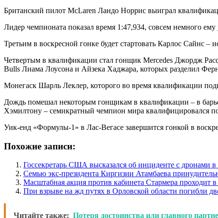
Британский пилот McLaren Ландо Норрис выиграл квалификаци
Лидер чемпионата показал время 1:47,934, совсем немного ем
Третьим в воскресной гонке будет стартовать Карлос Сайнс – и
Четвертым в квалификации стал гонщик Mercedes Джордж Рассе
Bulls Лиама Лоусона и Айзека Хаджара, которых разделил Ферн
Монегаск Шарль Леклер, которого во время квалификации подвел 
Дождь помешал некоторым гонщикам в квалификации – в барье
Хэмилтону – семикратный чемпион мира квалифицировался п
Уик-енд «Формулы-1» в Лас-Вегасе завершится гонкой в воскре
Похожие записи:
Госсекретарь США высказался об инциденте с дронами 
Семью экс-президента Киргизии Атамбаева принудитель
Масштабная акция против кабинета Стармера проходит в
При взрыве на жд путях в Орловской области погибли дв
Читайте также:
Потеря достоинства или главного парт