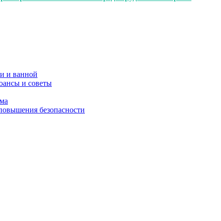
и и ванной
юансы и советы
ома
 повышения безопасности