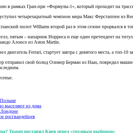
ю в рамках Гран-при «Формулы-1», который проходит на трассе
у уступил четырехкратный чемпион мира Макс Ферстаппен из Re
спанский пилот Williams второй раз в этом сезоне прорвался в т
лл, пятым – напарник Норриса и еще один претендент на титул 
андо Алонсо из Aston Martin.
двигатель Ferrari, стартует завтра с девятого места, а топ-10 
р отправил свой болид Оливер Берман из Haas, повредил машин
оследним.
сенье.
в Польше
но выселяют из дома
 Лондоне
ое росгвардейцев
нера? Трамп поставил Киев перед «трудным выбором»