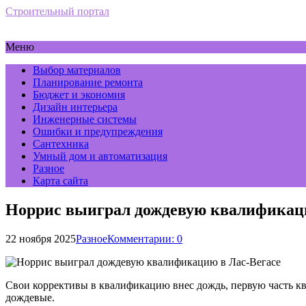
Строительный портал
Меню
Выбор материалов
Планирование ремонта
Бюджет и экономия
Дизайн интерьера
Инженерные системы
Ошибки и предупреждения
Сантехника
Умный дом и автоматизация
Разное
Карта сайта
Норрис выиграл дождевую квалификаци
22 ноября 2025
Разное
Комментарии: 0
Свои коррективы в квалификацию внес дождь, первую часть к
дождевые.