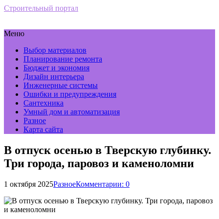
Строительный портал
Меню
Выбор материалов
Планирование ремонта
Бюджет и экономия
Дизайн интерьера
Инженерные системы
Ошибки и предупреждения
Сантехника
Умный дом и автоматизация
Разное
Карта сайта
В отпуск осенью в Тверскую глубинку.
Три города, паровоз и каменоломни
1 октября 2025
Разное
Комментарии: 0