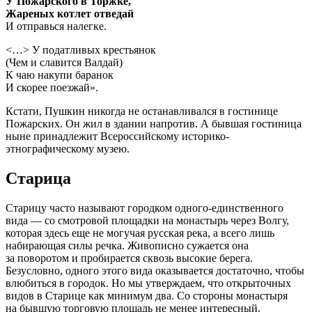
У Пожарского в Торжке,
Жареных котлет отведай
И отправься налегке.
<…> У податливых крестьянок
(Чем и славится Валдай)
К чаю накупи баранок
И скорее поезжай».
Кстати, Пушкин никогда не останавливался в гостинице
Пожарских. Он жил в здании напротив. А бывшая гостиница
ныне принадлежит Всероссийскому историко-
этнографическому музею.
Старица
Старицу часто называют городком одного-единственного
вида — со смотровой площадки на монастырь через Волгу,
которая здесь еще не могучая русская река, а всего лишь
набирающая силы речка. Живописно сужается она
за поворотом и пробирается сквозь высокие берега.
Безусловно, одного этого вида оказывается достаточно, чтобы
влюбиться в городок. Но мы утверждаем, что открыточных
видов в Старице как минимум два. Со стороны монастыря
на бывшую торговую площадь не менее интересный.