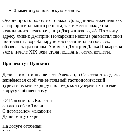
Знаменитую пожарскую котлету.
Она не просто родом из Торжка. Доподлинно известны как
автор оригинального рецепта, так и место рождения
кулинарного шедевра: улица Дзержинского, 48. По этому
адресу ямщик Дмитрий Пожарский некогда разместил свой
постоялый двор. За пару веков гостиница разрослась,
обзавелась трактиром. А внучка Дмитрия Дарья Пожарская
уже в начале XIX века стала подавать гостям котлеты.
При чем тут Пушкин?
Дело в том, что «наше все» Александр Сергеевич когда-то
зарифмовал свой удивительный гастрономический
туристический маршрут по Тверской губернии в письме
к другу Соболевскому.
«У Гальяни иль Кольони
Закажи себе в Твери
С пармезаном макарони
Да яичницу свари.
На досуге отобедай