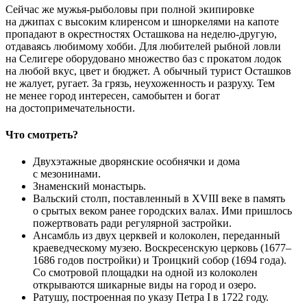
Сейчас же мужья-рыболовы при полной экипировке
на джипах с высоким клиренсом и шноркелями на капоте
пропадают в окрестностях Осташкова на неделю-другую,
отдаваясь любимому хобби. Для любителей рыбной ловли
на Селигере оборудовано множество баз с прокатом лодок
на любой вкус, цвет и бюджет. А обычный турист Осташков
не жалует, ругает. За грязь, неухоженность и разруху. Тем
не менее город интересен, самобытен и богат
на достопримечательности.
Что смотреть?
Двухэтажные дворянские особнячки и дома
с мезонинами.
Знаменский монастырь.
Вальский столп, поставленный в XVIII веке в память
о срытых веком ранее городских валах. Ими пришлось
пожертвовать ради регулярной застройки.
Ансамбль из двух церквей и колоколен, переданный
краеведческому музею. Воскресенскую церковь (1677–
1686 годов постройки) и Троицкий собор (1694 года).
Со смотровой площадки на одной из колоколен
открываются шикарные виды на город и озеро.
Ратушу, построенная по указу Петра I в 1722 году.