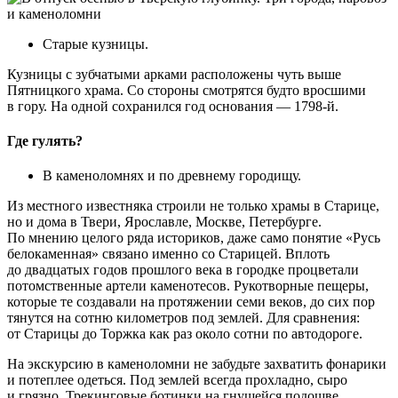
Старые кузницы.
Кузницы с зубчатыми арками расположены чуть выше
Пятницкого храма. Со стороны смотрятся будто вросшими
в гору. На одной сохранился год основания — 1798-й.
Где гулять?
В каменоломнях и по древнему городищу.
Из местного известняка строили не только храмы в Старице,
но и дома в Твери, Ярославле, Москве, Петербурге.
По мнению целого ряда историков, даже само понятие «Русь
белокаменная» связано именно со Старицей. Вплоть
до двадцатых годов прошлого века в городке процветали
потомственные артели каменотесов. Рукотворные пещеры,
которые те создавали на протяжении семи веков, до сих пор
тянутся на сотню километров под землей. Для сравнения:
от Старицы до Торжка как раз около сотни по автодороге.
На экскурсию в каменоломни не забудьте захватить фонарики
и потеплее одеться. Под землей всегда прохладно, сыро
и грязно. Трекинговые ботинки на гнущейся подошве