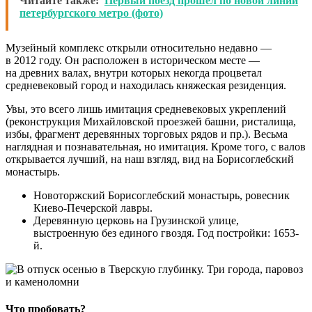
Читайте также:
Первый поезд прошел по новой линии
петербургского метро (фото)
Музейный комплекс открыли относительно недавно —
в 2012 году. Он расположен в историческом месте —
на древних валах, внутри которых некогда процветал
средневековый город и находилась княжеская резиденция.
Увы, это всего лишь имитация средневековых укреплений
(реконструкция Михайловской проезжей башни, ристалища,
избы, фрагмент деревянных торговых рядов и пр.). Весьма
наглядная и познавательная, но имитация. Кроме того, с валов
открывается лучший, на наш взгляд, вид на Борисоглебский
монастырь.
Новоторжский Борисоглебский монастырь, ровесник
Киево-Печерской лавры.
Деревянную церковь на Грузинской улице,
выстроенную без единого гвоздя. Год постройки: 1653-
й.
Что пробовать?