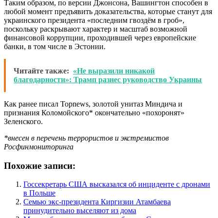
Таким образом, по версии Джонсона, Вашингтон способен в
любой момент предъявить доказательства, которые станут для
украинского президента «последним гвоздём в гроб»,
поскольку раскрывают характер и масштаб возможной
финансовой коррупции, проходившей через европейские
банки, в том числе в Эстонии.
Читайте также:
«Не выразили никакой
благодарности»: Трамп разнес руководство Украины
Как ранее писал Topnews, золотой унитаз Миндича и
признания Коломойского* окончательно «похоронят»
Зеленского.
*внесен в перечень террористов и экстремистов
Росфинмониторинга
Похожие записи:
Госсекретарь США высказался об инциденте с дронами
в Польше
Семью экс-президента Киргизии Атамбаева
принудительно выселяют из дома