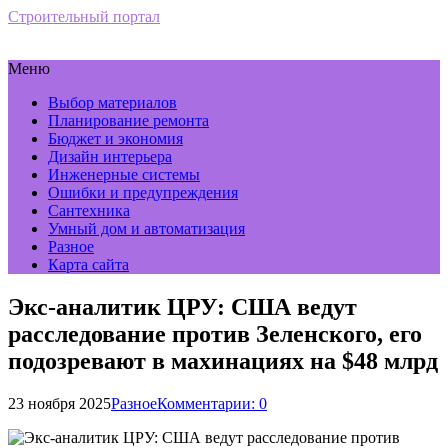
Строительный портал
Меню
Выбор материалов
Планирование ремонта
Бюджет и экономия
Дизайн интерьера
Инженерные системы
Ошибки и предупреждения
Сантехника
Умный дом и автоматизация
Разное
Карта сайта
Экс-аналитик ЦРУ: США ведут
расследование против Зеленского, его
подозревают в махинациях на $48 млрд
23 ноября 2025
Разное
Комментарии: 0