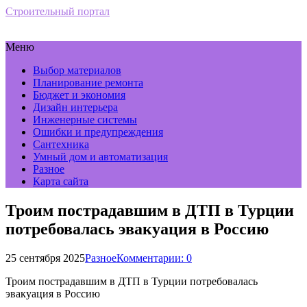
Строительный портал
Меню
Выбор материалов
Планирование ремонта
Бюджет и экономия
Дизайн интерьера
Инженерные системы
Ошибки и предупреждения
Сантехника
Умный дом и автоматизация
Разное
Карта сайта
Троим пострадавшим в ДТП в Турции
потребовалась эвакуация в Россию
25 сентября 2025
Разное
Комментарии: 0
Троим пострадавшим в ДТП в Турции потребовалась
эвакуация в Россию