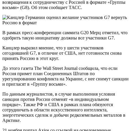
возвращения к сотрудничеству с Россией в формате «Группы
восьми» (G8). Об этом сообщает ТАСС.
В рамках пресс-конференции саммита G20 Мерц отметил, что
одобрить такую инициативу должны все участники G7.
Канцлер выразил мнение, что у шести участников
сегодняшней G7, в отличие от США, нет готовности снова
принять Россию в этот круг.
До этого газета The Wall Street Journal сообщила, что если
Россия примет план Соединенных Штатов по
урегулированию конфликта на Украине, с нее снимут санкции
и пригласят в «Группу восьми».
По данным журналистов, в случае выполнения условия
санкции против России отменят «в индивидуальном
порядке». Также РФ и США в рамках плана обязуются
сотрудничать в области искусственного интеллекта,
энергетических сделок и добычи редкоземельных металлов в
Арктике.
21 ноября портал Axios со ссылкой на осведомленные