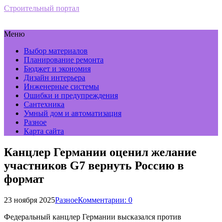
Строительный портал
Меню
Выбор материалов
Планирование ремонта
Бюджет и экономия
Дизайн интерьера
Инженерные системы
Ошибки и предупреждения
Сантехника
Умный дом и автоматизация
Разное
Карта сайта
Канцлер Германии оценил желание
участников G7 вернуть Россию в
формат
23 ноября 2025
Разное
Комментарии: 0
Федеральный канцлер Германии высказался против