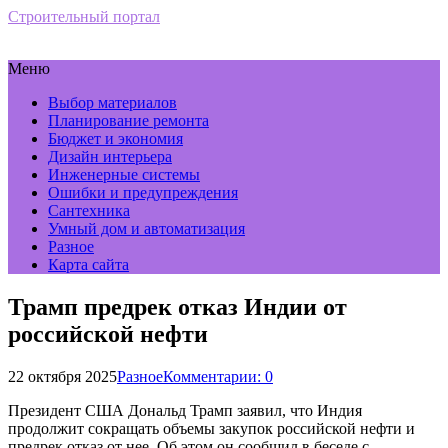
Строительный портал
Меню
Выбор материалов
Планирование ремонта
Бюджет и экономия
Дизайн интерьера
Инженерные системы
Ошибки и предупреждения
Сантехника
Умный дом и автоматизация
Разное
Карта сайта
Трамп предрек отказ Индии от
российской нефти
22 октября 2025
Разное
Комментарии: 0
Президент США Дональд Трамп заявил, что Индия
продолжит сокращать объемы закупок российской нефти и
предрек отказ от нее. Об этом он сообщил в беседе с