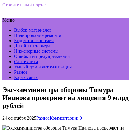
Строительный портал
Меню
Выбор материалов
Планирование ремонта
Бюджет и экономия
Дизайн интерьера
Инженерные системы
Ошибки и предупреждения
Сантехника
Умный дом и автоматизация
Разное
Карта сайта
Экс-замминистра обороны Тимура
Иванова проверяют на хищения 9 млрд
рублей
24 сентября 2025
Разное
Комментарии: 0