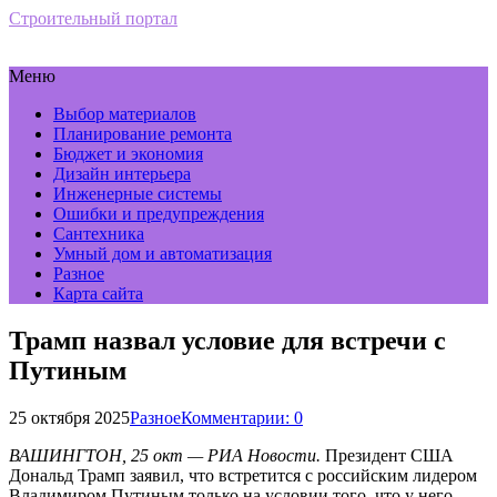
Строительный портал
Меню
Выбор материалов
Планирование ремонта
Бюджет и экономия
Дизайн интерьера
Инженерные системы
Ошибки и предупреждения
Сантехника
Умный дом и автоматизация
Разное
Карта сайта
Трамп назвал условие для встречи с
Путиным
25 октября 2025
Разное
Комментарии: 0
ВАШИНГТОН, 25 окт — РИА Новости.
Президент США
Дональд Трамп заявил, что встретится с российским лидером
Владимиром Путиным только на условии того, что у него