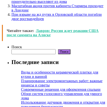
принудительно выселяют из дома
Масштабная акция против кабинета Стармера проходит
в Лондоне
При взрыве на жд путях в Орловской области погибли
двое росгвардейцев
Читайте также:
Лавров: Россия ждет реакции США
после саммита на Аляске
Поиск
Поиск
Последние записи
Виды и особенности керамической плитки для
кухни и ванной
Планирование электромонтажных работ: важные
нюансы и советы
Современные решения для оформления спальни
Обзор систем голосового управления для умного
дома
Использование датчиков движения и открытия для
повышения безопасности