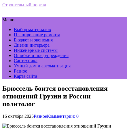
Строительный портал
Меню
Выбор материалов
Планирование ремонта
Бюджет и экономия
Дизайн интерьера
Инженерные системы
Ошибки и предупреждения
Сантехника
Умный дом и автоматизация
Разное
Карта сайта
Брюссель боится восстановления
отношений Грузии и России —
политолог
16 октября 2025
Разное
Комментарии: 0