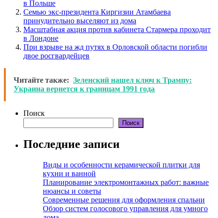
в Польше
Семью экс-президента Киргизии Атамбаева
принудительно выселяют из дома
Масштабная акция против кабинета Стармера проходит
в Лондоне
При взрыве на жд путях в Орловской области погибли
двое росгвардейцев
Читайте также:
Зеленский нашел ключ к Трампу:
Украина вернется к границам 1991 года
Поиск
Поиск
Последние записи
Виды и особенности керамической плитки для
кухни и ванной
Планирование электромонтажных работ: важные
нюансы и советы
Современные решения для оформления спальни
Обзор систем голосового управления для умного
дома