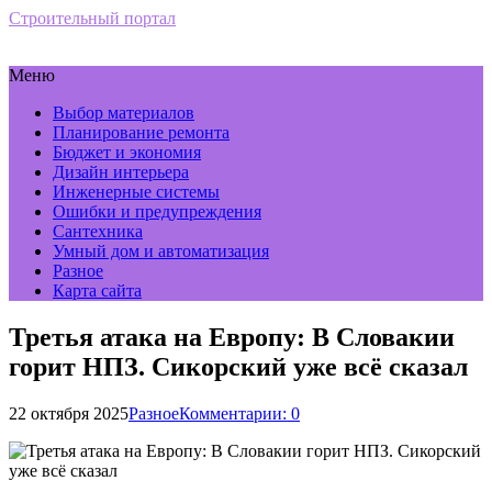
Строительный портал
Меню
Выбор материалов
Планирование ремонта
Бюджет и экономия
Дизайн интерьера
Инженерные системы
Ошибки и предупреждения
Сантехника
Умный дом и автоматизация
Разное
Карта сайта
Третья атака на Европу: В Словакии
горит НПЗ. Сикорский уже всё сказал
22 октября 2025
Разное
Комментарии: 0