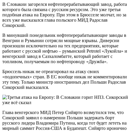
В Словакии загорелся нефтеперерабатывающий завод, работа
которого была связана с русским ресурсом. Это уже третья
подобная атака на Европу. При этом в Брюсселе молчат, но за
всех уже высказался глава польского МИД Радослав
Сикорский.
В минувший понедельник нефтеперерабатывающие заводы в
Венгрии и Румынии сотрясли мощные взрывы. Диверсии
произошли исключительно на тех предприятиях, которые
работают с русской нефтью – румынский Petrotel «Лукойла» и
венгерский завод в Сазхаломбатте, который работает с
топливом, получаемым по нефтепроводу «Дружба».
Брюссель никак не отреагировал на атаку своих
«подопечных» стран. В ЕС вообще никак не комментировали
эту тему. Только министр иностранных дел Польши Радослав
Сикорский высказался.
Глава венгерского МИД Петер Сийярто возмутился тем, что
Сикорский заявил о намерении Польши задержать борт
русского лидера Владимира Путина, когда тот будет лететь на
мирный саммит Россия-США в Будапешт. Сийярто иронично