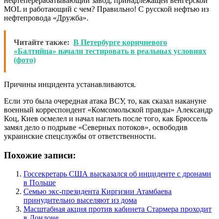
нефтеперерабатывающий завод, принадлежащей венгерской
MOL и работающий с чем? Правильно! С русской нефтью из
нефтепровода «Дружба».
Читайте также:
В Петербурге коричневого
«Балтийца» начали тестировать в реальных условиях
(фото)
Причины инцидента устанавливаются.
Если это была очередная атака ВСУ, то, как сказал накануне
военный корреспондент «Комсомольской правды» Александр
Коц, Киев осмелел и начал наглеть после того, как Брюссель
замял дело о подрыве «Северных потоков», освободив
украинские спецслужбы от ответственности.
Похожие записи:
Госсекретарь США высказался об инциденте с дронами
в Польше
Семью экс-президента Киргизии Атамбаева
принудительно выселяют из дома
Масштабная акция против кабинета Стармера проходит
в Лондоне