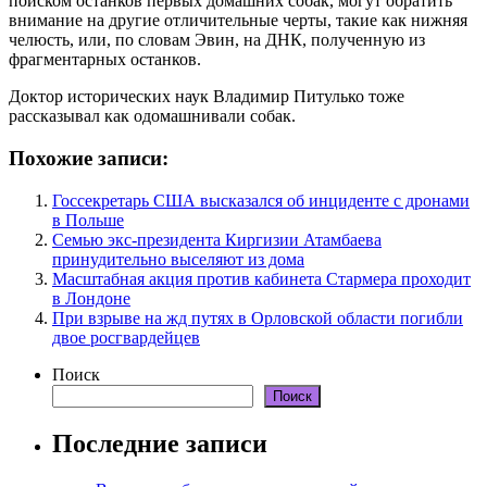
поиском останков первых домашних собак, могут обратить
внимание на другие отличительные черты, такие как нижняя
челюсть, или, по словам Эвин, на ДНК, полученную из
фрагментарных останков.
Доктор исторических наук Владимир Питулько тоже
рассказывал как одомашнивали собак.
Похожие записи:
Госсекретарь США высказался об инциденте с дронами
в Польше
Семью экс-президента Киргизии Атамбаева
принудительно выселяют из дома
Масштабная акция против кабинета Стармера проходит
в Лондоне
При взрыве на жд путях в Орловской области погибли
двое росгвардейцев
Поиск
Поиск
Последние записи