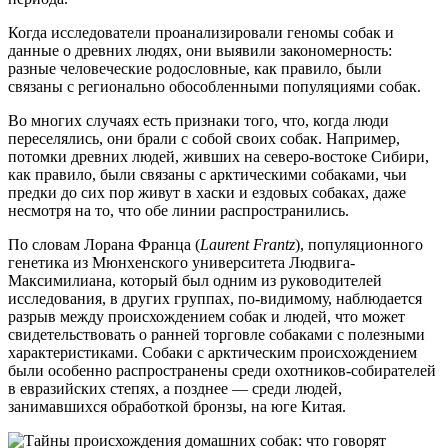
Когда исследователи проанализировали геномы собак и
данные о древних людях, они выявили закономерность:
разные человеческие родословные, как правило, были
связаны с регионально обособленными популяциями собак.
Во многих случаях есть признаки того, что, когда люди
переселялись, они брали с собой своих собак. Например,
потомки древних людей, живших на северо-востоке Сибири,
как правило, были связаны с арктическими собаками, чьи
предки до сих пор живут в хаски и ездовых собаках, даже
несмотря на то, что обе линии распространились.
По словам Лорана Франца (
Laurent Frantz
), популяционного
генетика из Мюнхенского университета Людвига-
Максимилиана, который был одним из руководителей
исследования, в других группах, по-видимому, наблюдается
разрыв между происхождением собак и людей, что может
свидетельствовать о ранней торговле собаками с полезными
характеристиками. Собаки с арктическим происхождением
были особенно распространены среди охотников-собирателей
в евразийских степях, а позднее — среди людей,
занимавшихся обработкой бронзы, на юге Китая.