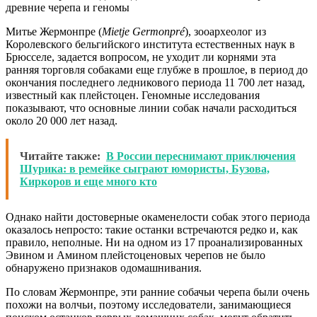
Митье Жермонпре (
Mietje Germonpré
), зооархеолог из
Королевского бельгийского института естественных наук в
Брюсселе, задается вопросом, не уходит ли корнями эта
ранняя торговля собаками еще глубже в прошлое, в период до
окончания последнего ледникового периода 11 700 лет назад,
известный как плейстоцен. Геномные исследования
показывают, что основные линии собак начали расходиться
около 20 000 лет назад.
Читайте также:
В России переснимают приключения
Шурика: в ремейке сыграют юмористы, Бузова,
Киркоров и еще много кто
Однако найти достоверные окаменелости собак этого периода
оказалось непросто: такие останки встречаются редко и, как
правило, неполные. Ни на одном из 17 проанализированных
Эвином и Амином плейстоценовых черепов не было
обнаружено признаков одомашнивания.
По словам Жермонпре, эти ранние собачьи черепа были очень
похожи на волчьи, поэтому исследователи, занимающиеся