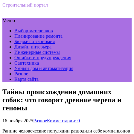
Строительный портал
Меню
Выбор материалов
Планирование ремонта
Бюджет и экономия
Дизайн интерьера
Инженерные системы
Ошибки и предупреждения
Сантехника
Умный дом и автоматизация
Разное
Карта сайта
Тайны происхождения домашних
собак: что говорят древние черепа и
геномы
16 ноября 2025
Разное
Комментарии: 0
Ранние человеческие популяции разводили себе компаньонов