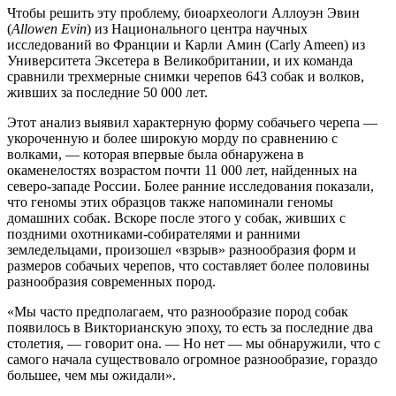
Чтобы решить эту проблему, биоархеологи Аллоуэн Эвин
(
Allowen Evin
) из Национального центра научных
исследований во Франции и Карли Амин (Carly Ameen) из
Университета Эксетера в Великобритании, и их команда
сравнили трехмерные снимки черепов 643 собак и волков,
живших за последние 50 000 лет.
Этот анализ выявил характерную форму собачьего черепа —
укороченную и более широкую морду по сравнению с
волками, — которая впервые была обнаружена в
окаменелостях возрастом почти 11 000 лет, найденных на
северо-западе России. Более ранние исследования показали,
что геномы этих образцов также напоминали геномы
домашних собак. Вскоре после этого у собак, живших с
поздними охотниками-собирателями и ранними
земледельцами, произошел «взрыв» разнообразия форм и
размеров собачьих черепов, что составляет более половины
разнообразия современных пород.
«Мы часто предполагаем, что разнообразие пород собак
появилось в Викторианскую эпоху, то есть за последние два
столетия, — говорит она. — Но нет — мы обнаружили, что с
самого начала существовало огромное разнообразие, гораздо
большее, чем мы ожидали».