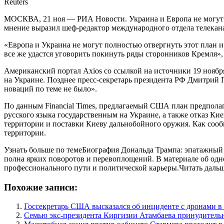
Reuters
МОСКВА, 21 ноя — РИА Новости. Украина и Европа не могут 
мнение выразил шеф-редактор международного отдела телекан
«Европа и Украина не могут полностью отвергнуть этот план и
все же удастся уговорить покинуть ряды сторонников Кремля»,
Американский портал Axios со ссылкой на источники 19 ноябр
на Украине. Позднее пресс-секретарь президента РФ Дмитрий П
новаций по теме не было».
По данным Financial Times, предлагаемый США план предпола
русского языка государственным на Украине, а также отказ Ки
территории и поставки Киеву дальнобойного оружия. Как сооб
территории.
Узнать больше по темеБиография Дональда Трампа: эпатажный
полна ярких поворотов и перевоплощений. В материале об одно
профессионального пути и политической карьеры.Читать даль
Похожие записи:
Госсекретарь США высказался об инциденте с дронами 
Семью экс-президента Киргизии Атамбаева принудитель