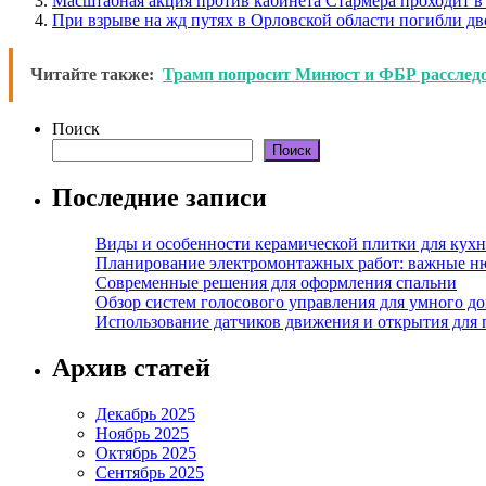
Масштабная акция против кабинета Стармера проходит в
При взрыве на жд путях в Орловской области погибли дв
Читайте также:
Трамп попросит Минюст и ФБР расслед
Поиск
Поиск
Последние записи
Виды и особенности керамической плитки для кухн
Планирование электромонтажных работ: важные н
Современные решения для оформления спальни
Обзор систем голосового управления для умного д
Использование датчиков движения и открытия для
Архив статей
Декабрь 2025
Ноябрь 2025
Октябрь 2025
Сентябрь 2025