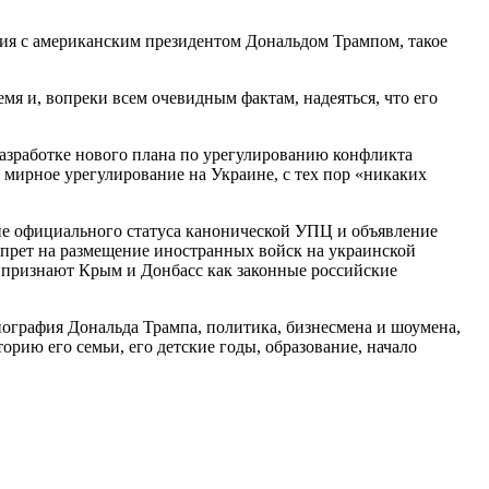
я с американским президентом Дональдом Трампом, такое
мя и, вопреки всем очевидным фактам, надеяться, что его
азработке нового плана по урегулированию конфликта
 мирное урегулирование на Украине, с тех пор «никаких
ие официального статуса канонической УПЦ и объявление
запрет на размещение иностранных войск на украинской
ы признают Крым и Донбасс как законные российские
графия Дональда Трампа, политика, бизнесмена и шоумена,
рию его семьи, его детские годы, образование, начало