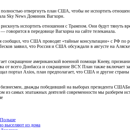
полностью отвергнуть план США, чтобы не испортить отношени
ала Sky News Доминик Вагхорн.
 рискнуть испортить отношения с Трампом. Они будут тянуть вре
 — говорится в передовице Вагхорна на сайте телеканала.
я сообщил, что США проводят «тайные консультации» с РФ по р
есков заявил, что Россия и США обсуждали в августе на Аляске
гает сокращение американской военной помощи Киеву, признан
ева от всего Донбасса и сокращение ВСУ. План также включает 
щал портал Axios, план предполагает, что США и другие стран
 бизнесмен, дважды победивший на выборах президента СШАБио
м из самых эпатажных деятелей современности мы разберем исто
ше
в Польше
но выселяют из дома