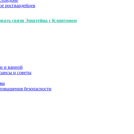
 Лондоне
ое росгвардейцев
овать связи Эпштейна с Клинтоном
и и ванной
юансы и советы
ома
 повышения безопасности