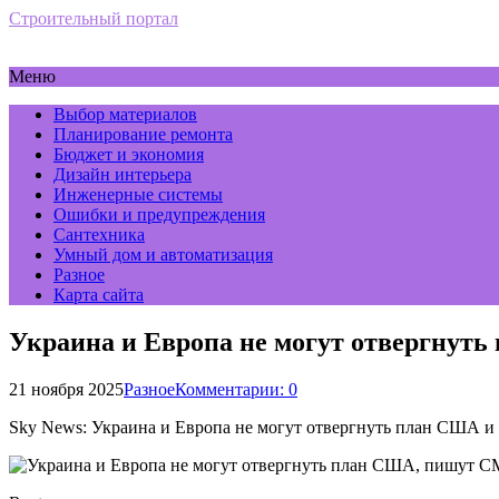
Строительный портал
Меню
Выбор материалов
Планирование ремонта
Бюджет и экономия
Дизайн интерьера
Инженерные системы
Ошибки и предупреждения
Сантехника
Умный дом и автоматизация
Разное
Карта сайта
Украина и Европа не могут отвергнут
21 ноября 2025
Разное
Комментарии: 0
Sky News: Украина и Европа не могут отвергнуть план США и б