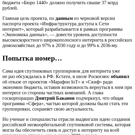
бюджета «Бюро 1440» должно получить свыше 37 млрд
рублей.
Главная цель проекта, по
данным
из черновой версии
паспорта проекта «Инфраструктура доступа к Сети
интернет», который разрабатывается в рамках программы
«Экономика данных», — довести уровень доступности
высокоскоростного широкополосного интернета в российских
домохозяйствах до 97% к 2030 году и до 99% к 2036-му.
Попытка номер…
Сама идея спутниковых группировок для интернета уже
не раз обсуждалась в РФ. Кстати, в июле Роскосмос
объявил
об отказе от проектов «Марафон IoT» и «Скиф» ради
экономии бюджета, оставив возможность вернуться к ним при
интересе со стороны частных компаний. А глава
госкорпорации
Дмитрий Баканов
подчеркнул, что общая
программа «Сфера», частью которой должны были стать эти
группировки, сохраняет свою актуальность.
Но ученые и специалисты отрасли выдвигали идею создания
российской низкоорбитальной спутниковой системы, которая
могла бы обеспечить связь и доступ к интернету на всей