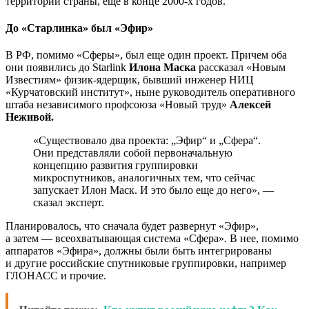
территории страны, еще в конце 2000-х годов.
До «Старлинка» был «Эфир»
В РФ, помимо «Сферы», был еще один проект. Причем оба
они появились до Starlink
Илона Маска
рассказал «Новым
Известиям» физик-ядерщик, бывший инженер НИЦ
«Курчатовский институт», ныне руководитель оперативного
штаба независимого профсоюза «Новый труд»
Алексей
Неживой.
«Существовало два проекта: „Эфир“ и „Сфера“.
Они представляли собой первоначальную
концепцию развития группировки
микроспутников, аналогичных тем, что сейчас
запускает Илон Маск. И это было еще до него», —
сказал эксперт.
Планировалось, что сначала будет развернут «Эфир»,
а затем — всеохватывающая система «Сфера». В нее, помимо
аппаратов «Эфира», должны были быть интегрированы
и другие российские спутниковые группировки, например
ГЛОНАСС и прочие.