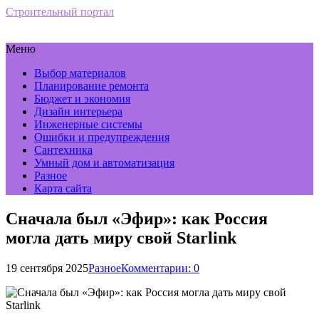
Строительный портал
Меню
Выбор материалов
Планирование ремонта
Бюджет и экономия
Дизайн интерьера
Инженерные системы
Ошибки и предупреждения
Сантехника
Умный дом и автоматизация
Разное
Карта сайта
Сначала был «Эфир»: как Россия
могла дать миру свой Starlink
19 сентября 2025
Разное
Комментарии: 0