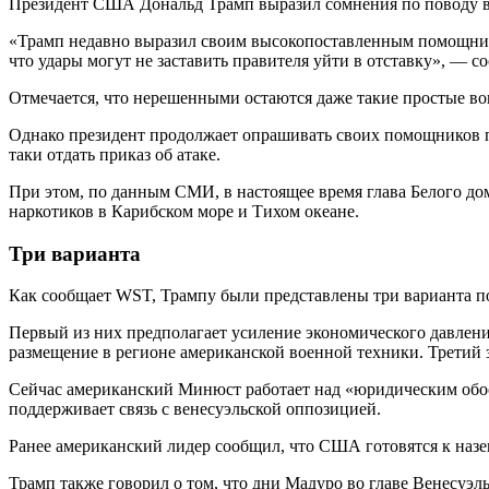
Президент США Дональд Трамп выразил сомнения по поводу возм
«Трамп недавно выразил своим высокопоставленным помощника
что удары могут не заставить правителя уйти в отставку», — 
Отмечается, что нерешенными остаются даже такие простые в
Однако президент продолжает опрашивать своих помощников п
таки отдать приказ об атаке.
При этом, по данным СМИ, в настоящее время глава Белого до
наркотиков в Карибском море и Тихом океане.
Три варианта
Как сообщает WST, Трампу были представлены три варианта п
Первый из них предполагает усиление экономического давлен
размещение в регионе американской военной техники. Третий 
Сейчас американский Минюст работает над «юридическим обосн
поддерживает связь с венесуэльской оппозицией.
Ранее американский лидер сообщил, что США готовятся к наз
Трамп также говорил о том, что дни Мадуро во главе Венесуэл