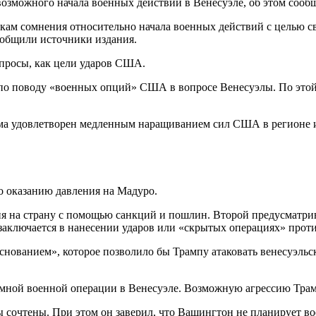
ожного начала военных действий в Венесуэле, об этом сообщило
м сомнения относительно начала военных действий с целью св
сообщили источники издания.
опросы, как цели ударов США.
о поводу «военных опций» США в вопросе Венесуэлы. По этой 
ма удовлетворен медленным наращиванием сил США в регионе и 
о оказанию давления на Мадуро.
ия на страну с помощью санкций и пошлин. Второй предусматри
заключается в нанесении ударов или «скрытых операциях» прот
ованием», которое позволило бы Трампу атаковать венесуэльск
емной военной операции в Венесуэле. Возможную агрессию Трам
ы сочтены. При этом он заверил, что Вашингтон не планирует во