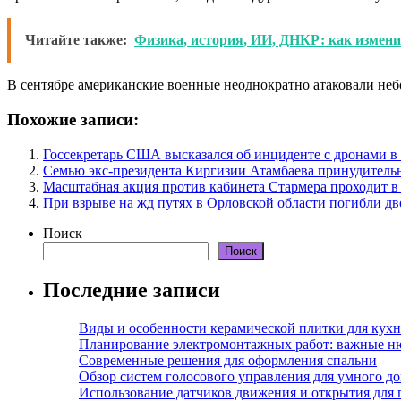
Читайте также:
Физика, история, ИИ, ДНКР: как измени
В сентябре американские военные неоднократно атаковали небо
Похожие записи:
Госсекретарь США высказался об инциденте с дронами 
Семью экс-президента Киргизии Атамбаева принудитель
Масштабная акция против кабинета Стармера проходит в
При взрыве на жд путях в Орловской области погибли дв
Поиск
Поиск
Последние записи
Виды и особенности керамической плитки для кухн
Планирование электромонтажных работ: важные н
Современные решения для оформления спальни
Обзор систем голосового управления для умного д
Использование датчиков движения и открытия для