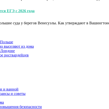
тся ЕГЭ с 2026 года
льшие суда у берегов Венесуэлы. Как утверждают в Вашингтоне,
в Польше
но выселяют из дома
 Лондоне
ое росгвардейцев
и и ванной
юансы и советы
ома
 повышения безопасности