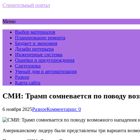
Строительный портал
Меню
Выбор материалов
Планирование ремонта
Бюджет и экономия
Дизайн интерьера
Инженерные системы
Ошибки и предупреждения
Сантехника
Умный дом и автоматизация
Разное
Карта сайта
СМИ: Трамп сомневается по поводу воз
6 ноября 2025
Разное
Комментарии: 0
Американскому лидеру были представлены три варианта возмо