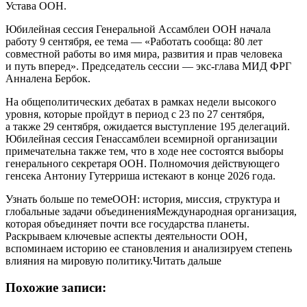
Устава ООН.
Юбилейная сессия Генеральной Ассамблеи ООН начала
работу 9 сентября, ее тема — «Работать сообща: 80 лет
совместной работы во имя мира, развития и прав человека
и путь вперед». Председатель сессии — экс-глава МИД ФРГ
Анналена Бербок.
На общеполитических дебатах в рамках недели высокого
уровня, которые пройдут в период с 23 по 27 сентября,
а также 29 сентября, ожидается выступление 195 делегаций.
Юбилейная сессия Генассамблеи всемирной организации
примечательна также тем, что в ходе нее состоятся выборы
генерального секретаря ООН. Полномочия действующего
генсека Антониу Гутерриша истекают в конце 2026 года.
Узнать больше по темеООН: история, миссия, структура и
глобальные задачи объединенияМеждународная организация,
которая объединяет почти все государства планеты.
Раскрываем ключевые аспекты деятельности ООН,
вспоминаем историю ее становления и анализируем степень
влияния на мировую политику.Читать дальше
Похожие записи: