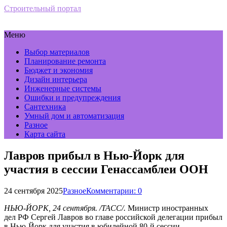
Строительный портал
Меню
Выбор материалов
Планирование ремонта
Бюджет и экономия
Дизайн интерьера
Инженерные системы
Ошибки и предупреждения
Сантехника
Умный дом и автоматизация
Разное
Карта сайта
Лавров прибыл в Нью-Йорк для
участия в сессии Генассамблеи ООН
24 сентября 2025
Разное
Комментарии: 0
НЬЮ-ЙОРК, 24 сентября. /ТАСС/.
Министр иностранных
дел РФ Сергей Лавров во главе российской делегации прибыл
в Нью-Йорк для участия в юбилейной 80-й сессии