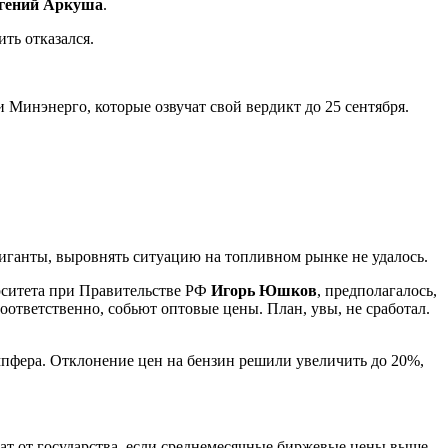
гений Аркуша
.
ть отказался.
 Минэнерго, которые озвучат свой вердикт до 25 сентября.
иганты, выровнять ситуацию на топливном рынке не удалось.
рситета при Правительстве РФ
Игорь Юшков
, предполагалось,
ответственно, собьют оптовые цены. План, увы, не сработал.
мпфера. Отклонение цен на бензин решили увеличить до 20%,
 от государства, если среднемесячные биржевые цены выше