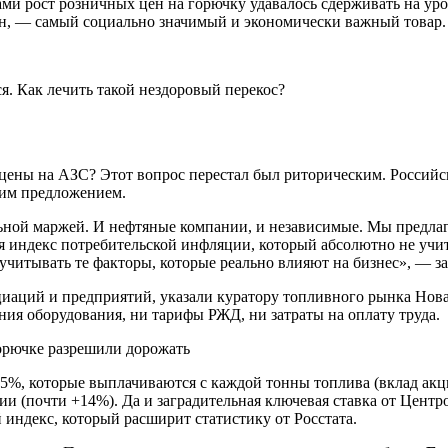
ми рост розничных цен на горючку удавалось сдерживать на уро
ин, — самый социально значимый и экономически важный товар.
я. Как лечить такой нездоровый перекос?
ь цены на АЗС? Этот вопрос перестал был риторическим. Росси
им предложением.
льной маржей. И нефтяные компании, и независимые. Мы предла
ся индекс потребительской инфляции, который абсолютно не учи
учитывать те факторы, которые реально влияют на бизнес», — 
циаций и предприятий, указали куратору топливного рынка Новак
ния оборудования, ни тарифы РЖД, ни затраты на оплату труда.
5%, которые выплачиваются с каждой тонны топлива (вклад акциз
и (почти +14%). Да и заградительная ключевая ставка от Центр
индекс, который расширит статистику от Росстата.