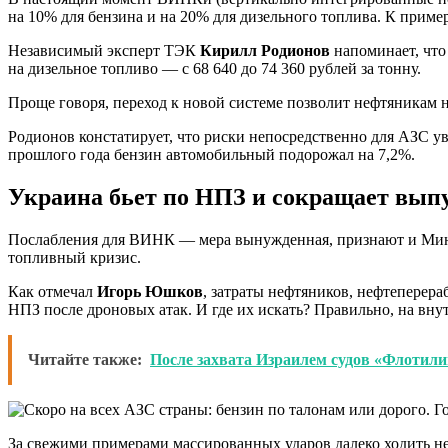
на 10% для бензина и на 20% для дизельного топлива. К приме
Независимый эксперт ТЭК
Кирилл Родионов
напоминает, что
на дизельное топливо — с 68 640 до 74 360 рублей за тонну.
Проще говоря, переход к новой системе позволит нефтяникам н
Родионов констатирует, что риски непосредственно для АЗС ув
прошлого года бензин автомобильный подорожал на 7,2%.
Украина бьет по НПЗ и сокращает выпу
Послабления для ВИНК — мера вынужденная, признают и Минф
топливный кризис.
Как отмечал
Игорь Юшков
, затраты нефтяников, нефтеперер
НПЗ после дроновых атак. И где их искать? Правильно, на вну
Читайте также:
После захвата Израилем судов «Флотил
За свежими примерами массированных ударов далеко ходить не