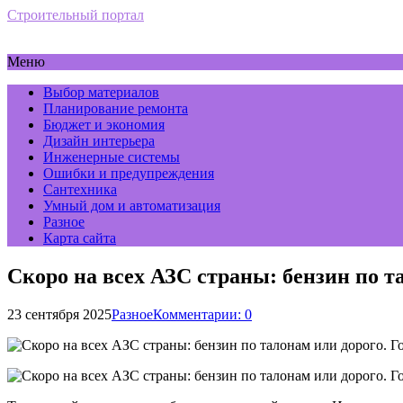
Строительный портал
Меню
Выбор материалов
Планирование ремонта
Бюджет и экономия
Дизайн интерьера
Инженерные системы
Ошибки и предупреждения
Сантехника
Умный дом и автоматизация
Разное
Карта сайта
Скоро на всех АЗС страны: бензин по т
23 сентября 2025
Разное
Комментарии: 0