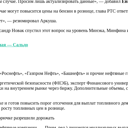
м случае. Просим лишь актуализировать данные», — добавил
Ев
ае могут повысится цены на бензин в рознице, глава РТС ответи
удет», — резюмировал Аркуша.
ксандр Новак спустил этот вопрос на уровень Минэка, Минфина и
ная — Сальдо
«Роснефть», «Газпром Нефть», «Башнефть» и прочие нефтяные г
ргетической безопасности (ФНЭБ), эксперт Финансового униве
и на внутреннем рынке через биржу. Дополнительные объемы, со
е и готов повысить порог отсечения для выплат топливного де
к росту топливных цен в рознице.
фтяные компании. — Прим. ред.) лишаются миллиардных выплат