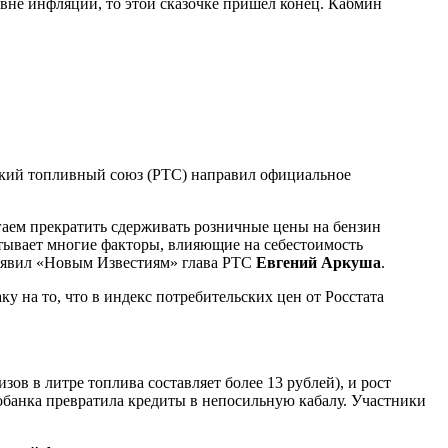
вне инфляции, то этой сказочке пришел конец. Кабмин
йский топливный союз (РТС) направил официальное
гаем прекратить сдерживать розничные цены на бензин
тывает многие факторы, влияющие на себестоимость
заявил «Новым Известиям» глава РТС
Евгений Аркуша
.
у на то, что в индекс потребительских цен от Росстата
ов в литре топлива составляет более 13 рублей), и рост
обанка превратила кредиты в непосильную кабалу. Участники