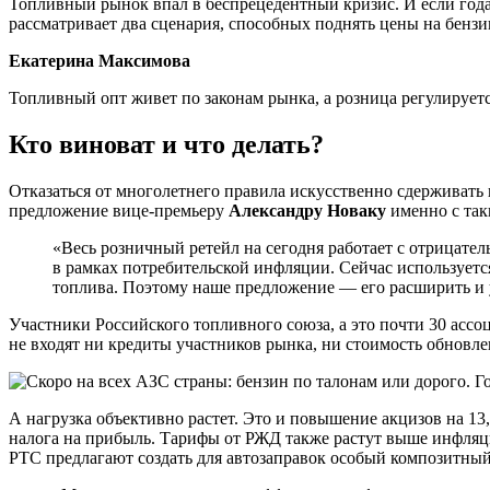
Топливный рынок впал в беспрецедентный кризис. И если года
рассматривает два сценария, способных поднять цены на бенз
Екатерина Максимова
Топливный опт живет по законам рынка, а розница регулируетс
Кто виноват и что делать?
Отказаться от многолетнего правила искусственно сдерживат
предложение вице-премьеру
Александру Новаку
именно с так
«Весь розничный ретейл на сегодня работает с отрицате
в рамках потребительской инфляции. Сейчас использует
топлива. Поэтому наше предложение — его расширить и 
Участники Российского топливного союза, а это почти 30 ассо
не входят ни кредиты участников рынка, ни стоимость обновле
А нагрузка объективно растет. Это и повышение акцизов на 13,
налога на прибыль. Тарифы от РЖД также растут выше инфляци
РТС предлагают создать для автозаправок особый композитный 