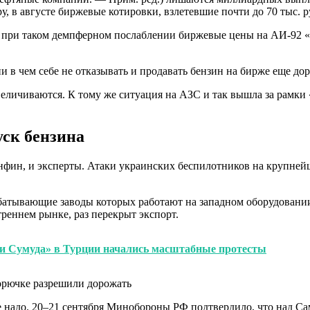
ру, в августе биржевые котировки, взлетевшие почти до 70 тыс.
 при таком демпферном послаблении биржевые цены на АИ-92 «зак
и в чем себе не отказывать и продавать бензин на бирже еще до
еличиваются. К тому же ситуация на АЗС и так вышла за рамки 
ск бензина
ин, и эксперты. Атаки украинских беспилотников на крупней
абатывающие заводы которых работают на западном оборудован
треннем рынке, раз перекрыт экспорт.
ии Сумуда» в Турции начались масштабные протесты
 надо. 20–21 сентября Минобороны РФ подтвердило, что над Са