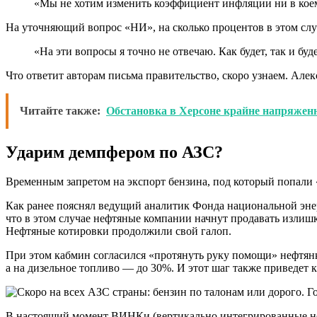
«Мы не хотим изменить коэффициент инфляции ни в кое
На уточняющий вопрос «НИ», на сколько процентов в этом случ
«На эти вопросы я точно не отвечаю. Как будет, так и б
Что ответит авторам письма правительство, скоро узнаем. Але
Читайте также:
Обстановка в Херсоне крайне напряжен
Ударим демпфером по АЗС?
Временным запретом на экспорт бензина, под который попали 
Как ранее пояснял ведущий аналитик Фонда национальной эне
что в этом случае нефтяные компании начнут продавать излишк
Нефтяные котировки продолжили свой галоп.
При этом кабмин согласился «протянуть руку помощи» нефтянк
а на дизельное топливо — до 30%. И этот шаг также приведет 
В настоящий момент ВИНКи (вертикально интегрированные не