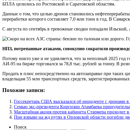
БПЛА целились по Ростовской и Саратовской областям.
Данные о том, что целью дронов становились нефтеперерабат
переработки которого составляет 7,0 млн тонн в год. В Самарс
С августа по сентябрь в тревожные сводки попадали Ильский
НПЗ, потрепанные атаками, совокупно сократили производст
Потому никто уже и не удивляется, что за неполный 2025 год г
АИ-95 на бирже торговался за 78,8 тыс. рублей за тонну. В роз
Продать в плюс непосредственно на автозаправке при таких циф
владельцам 55 млн транспортных средств, зарегистрированных 
Похожие записи:
Госсекретарь США высказался об инциденте с дронами 
Семью экс-президента Киргизии Атамбаева принудитель
Масштабная акция против кабинета Стармера проходит в
При взрыве на жд путях в Орловской области погибли дв
Поиск