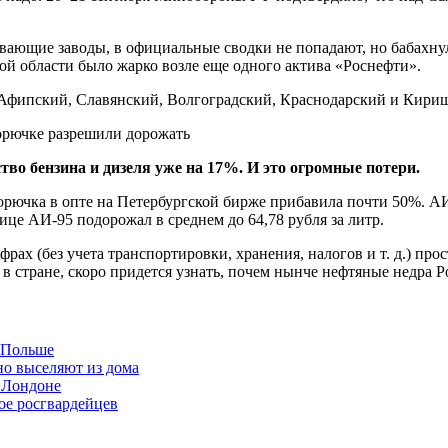
ывающие заводы, в официальные сводки не попадают, но бабахн
кой области было жарко возле еще одного актива «Роснефти».
, Афипский, Славянский, Волгоградский, Краснодарский и Кир
во бензина и дизеля уже на 17%. И это огромные потери.
орючка в опте на Петербургской бирже прибавила почти 50%. АИ-
нице АИ-95 подорожал в среднем до 64,78 рубля за литр.
рах (без учета транспортировки, хранения, налогов и т. д.) пр
в стране, скоро придется узнать, почем нынче нефтяные недра Р
в Польше
но выселяют из дома
 Лондоне
ое росгвардейцев