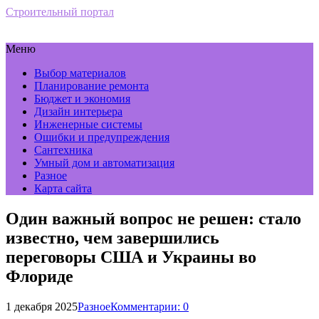
Строительный портал
Меню
Выбор материалов
Планирование ремонта
Бюджет и экономия
Дизайн интерьера
Инженерные системы
Ошибки и предупреждения
Сантехника
Умный дом и автоматизация
Разное
Карта сайта
Один важный вопрос не решен: стало
известно, чем завершились
переговоры США и Украины во
Флориде
1 декабря 2025
Разное
Комментарии: 0