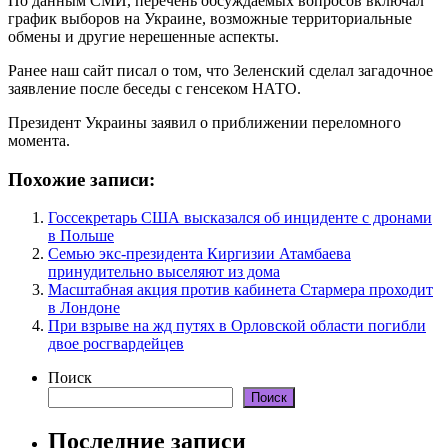
По данным СМИ, перечень обсуждаемых вопросов включал
график выборов на Украине, возможные территориальные
обмены и другие нерешенные аспекты.
Ранее наш сайт писал о том, что Зеленский сделал загадочное
заявление после беседы с генсеком НАТО.
Президент Украины заявил о приближении переломного
момента.
Похожие записи:
Госсекретарь США высказался об инциденте с дронами
в Польше
Семью экс-президента Киргизии Атамбаева
принудительно выселяют из дома
Масштабная акция против кабинета Стармера проходит
в Лондоне
При взрыве на жд путях в Орловской области погибли
двое росгвардейцев
Поиск
Поиск
Последние записи