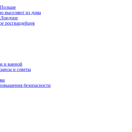
в Польше
но выселяют из дома
 Лондоне
ое росгвардейцев
и и ванной
юансы и советы
ома
 повышения безопасности