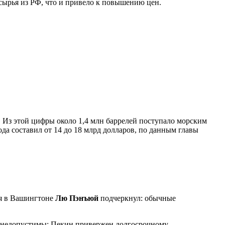
сырья из РФ, что и привело к повышению цен.
. Из этой цифры около 1,4 млн баррелей поступало морским
да составил от 14 до 18 млрд долларов, по данным главы
ая в Вашингтоне
Лю Пэнъюй
подчеркнул: обычные
о недопустимы: Пекин привержен долгосрочному