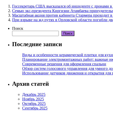
Госсекретарь США высказался об инциденте с дронами 
Семью экс-президента Киргизии Атамбаева принудитель
Масштабная акция против кабинета Стармера проходит в
При взрыве на жд путях в Орловской области погибли дв
Поиск
Поиск
Последние записи
Виды и особенности керамической плитки для кухн
Планирование электромонтажных работ: важные н
Современные решения для оформления спальни
Обзор систем голосового управления для умного д
Использование датчиков движения и открытия для
Архив статей
Декабрь 2025
Ноябрь 2025
Октябрь 2025
Сентябрь 2025