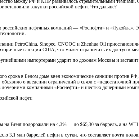
чество между РФ и КНР развивалось стремительными темпами. 
иостановили закупки российской нефти. Что дальше?
х российских нефтяных компаний — «Роснефти» и «Лукойла». Э
технологий.
омпании PetroChina, Sinopec, CNOOC и Zhenhua Oil приостановил
д вторичные санкции США, что может ограничить их доступ к 
крупнейшими импортерами ударит по доходам Москвы и заставит
рого срока в Белом доме ввел экономические санкции против 
 объявило о введении ограничений в связи с «недостаточной п
28 дочерними компаниями «Роснефти» и шестью дочерними комп
на Brent подорожали на 4,3% — до $65,30 за баррель, а на WTI 
ло 3,1 млн баррелей нефти в сутки, что составляет почти поло