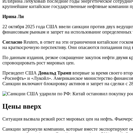
ИЛИрина ЛебуховаВ последние годы энергетическое сотрудни
крупнейшие китайские государственные нефтяные компании пр
Ирина Ли
22 октября 2025 года США ввели санкции против двух ведущи
финансовым рынкам и запрет на использование определенных 
Согласно
Reuters, в ответ на эти ограничения китайские госк
на краткосрочную перспективу. Они опасаются попадания по
По данным издания, резкое сокращение закупок нефти двумя 
спровоцировать рост мировых цен.
Президент США
Дональд Трамп
впервые за время своего вто
«Роснефть» и «Лукойл». Американское министерство финансов
Санкции включают блокировку активов и запрет на сделки с 
Цены вверх
Ситуация вызвала резкий рост мировых цен на нефть. Фьючерсы 
Санкции затронули компании, которые вместе экспортируют око