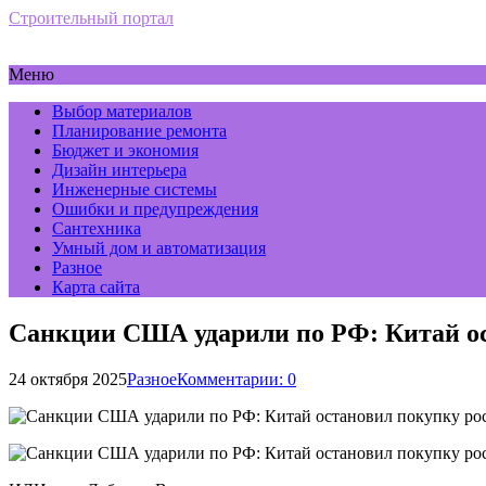
Строительный портал
Меню
Выбор материалов
Планирование ремонта
Бюджет и экономия
Дизайн интерьера
Инженерные системы
Ошибки и предупреждения
Сантехника
Умный дом и автоматизация
Разное
Карта сайта
Санкции США ударили по РФ: Китай ос
24 октября 2025
Разное
Комментарии: 0