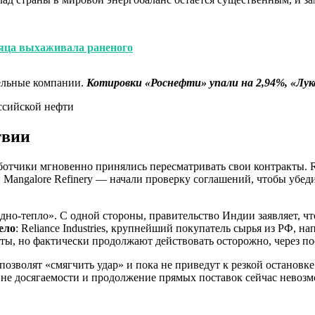
яца выхаживала раненого
ельные компании.
К
отировки «Роснефти» упали на 2,94%, «Лук
твии
отчики мгновенно принялись пересматривать свои контракты. Re
oleum и Mangalore Refinery — начали проверку соглашений, чтобы у
одно-тепло». С одной стороны, правительство Индии заявляет, ч
ело
: Reliance Industries, крупнейший покупатель сырья из РФ, н
ты, но фактически продолжают действовать осторожно, через по
позволят «смягчить удар» и пока не приведут к резкой останов
е досягаемости и продолжение прямых поставок сейчас невозм