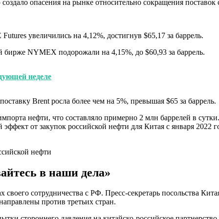
 создало опасения на рынке относительно сокращения поставок 
Futures увеличились на 4,12%, достигнув $65,17 за баррель.
 бирже NYMEX подорожали на 4,15%, до $60,93 за баррель.
едующей неделе
поставку Brent росла более чем на 5%, превышая $65 за баррель.
мпорта нефти, что составляло примерно 2 млн баррелей в сутки
эффект от закупок российской нефти для Китая с января 2022 го
айтесь в наши дела»
 своего сотрудничества с РФ. Пресс-секретарь посольства Кит
аправлены против третьих стран.
пытки стороннего давления на китайско-российское партнерств