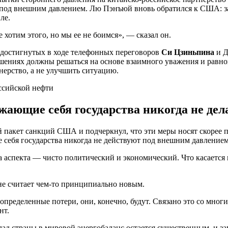
зи под внешним давлением. Лю Пэнъюй вновь обратился к США:
ле.
 хотим этого, но мы ее не боимся», — сказал он.
 достигнутых в ходе телефонных переговоров
Си Цзиньпина
и Д
ниях должны решаться на основе взаимного уважения и равнопр
нерство, а не улучшить ситуацию.
ющие себя государства никогда не дел
пакет санкций США и подчеркнул, что эти меры носят скорее по
 себя государства никогда не действуют под внешним давлением
 аспекта — чисто политический и экономический. Что касается п
не считает чем-то принципиально новым.
 определенные потери, они, конечно, будут. Связано это со мног
нт.
лад страны в мировой энергобаланс остается существенным, и з