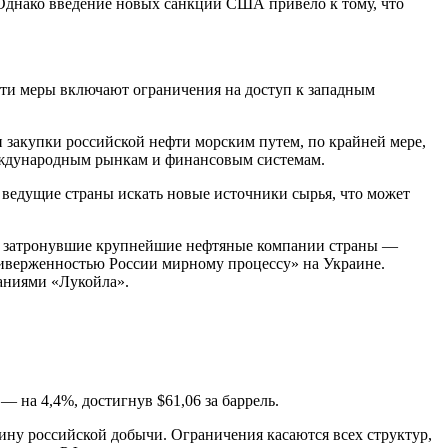
Однако введение новых санкций США привело к тому, что
ти меры включают ограничения на доступ к западным
и закупки российской нефти морским путем, по крайней мере,
международным рынкам и финансовым системам.
 ведущие страны искать новые источники сырья, что может
РФ, затронувшие крупнейшие нефтяные компании страны —
риверженностью России мирному процессу» на Украине.
аниями «Лукойла».
— на 4,4%, достигнув $61,06 за баррель.
вину российской добычи. Ограничения касаются всех структур,