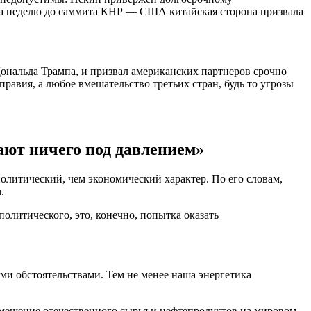
 за неделю до саммита КНР — США китайская сторона призвала
ональда Трампа, и призвал американских партнеров срочно
авия, а любое вмешательство третьих стран, будь то угрозы
ают ничего под давлением»
литический, чем экономический характер. По его словам,
.
олитического, это, конечно, попытка оказать
ими обстоятельствами. Тем не менее наша энергетика
амещение отечественного сырья и нефтепродуктов на мировом