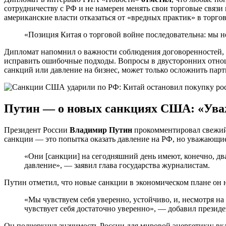
сотрудничеству с РФ и не намерен менять свои торговые свя
американские власти отказаться от «вредных практик» в торгов
«Позиция Китая о торговой войне последовательна: мы не
Дипломат напомнил о важности соблюдения договоренностей,
исправить ошибочные подходы. Вопросы в двусторонних отноше
санкций или давление на бизнес, может только осложнить парт
Путин — о новых санкциях США: «Уважа
Президент России
Владимир Путин
прокомментировал свежий 
санкции — это попытка оказать давление на РФ, но уважающие
«Они [санкции] на сегодняшний день имеют, конечно, два
давление», — заявил глава государства журналистам.
Путин отметил, что новые санкции в экономическом плане он 
«Мы чувствуем себя уверенно, устойчиво, и, несмотря на
чувствует себя достаточно уверенно», — добавил президе
Он подчеркнул значимость России для мировой энергетики: вк