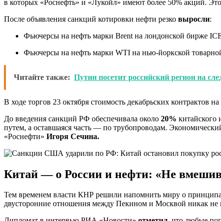
в которых «Роснефть» и «Лукойл» имеют более 50% акций. Это
После объявления санкций котировки нефти резко
выросли
:
Фьючерсы на нефть марки Brent на лондонской бирже ICE 
Фьючерсы на нефть марки WTI на нью-йоркской товарной
Читайте также:
Путин посетит российский регион на сл
В ходе торгов 23 октября стоимость декабрьских контрактов на 
До введения санкций РФ обеспечивала около
20%
китайского и
путем, а оставшаяся часть — по трубопроводам. Экономический 
«Роснефти»
Игоря Сечина.
Китай — о России и нефти: «Не вмешив
Тем временем власти КНР решили напомнить миру о принципах
двусторонние отношения между Пекином и Москвой никак не н
Дипломат в интервью РИА «Новости»
отметил
, что любые по