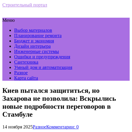
Строительный портал
Меню
Выбор материалов
Планирование ремонта
Бюджет и экономия
Дизайн интерьера
Инженерные системы
Ошибки и предупреждения
Сантехника
Умный дом и автоматизация
Разное
Карта сайта
Киев пытался защититься, но
Захарова не позволила: Вскрылись
новые подробности переговоров в
Стамбуле
14 ноября 2025
Разное
Комментарии: 0