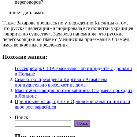
переговоров?
— пишет дипломат.
Также Захарова прошлась по утверждению Кислицы о том,
что русская делегация «игнорировала все попытки украинцев
говорить по существу». Захарова напомнила, что русские
переговорщики во главе с Мединским приезжали в Стамбул,
имея конкретные предложения.
Похожие записи:
Госсекретарь США высказался об инциденте с дронами
в Польше
Семью экс-президента Киргизии Атамбаева
принудительно выселяют из дома
Масштабная акция против кабинета Стармера проходит
в Лондоне
При взрыве на жд путях в Орловской области погибли
двое росгвардейцев
Поиск
Поиск
Последние записи