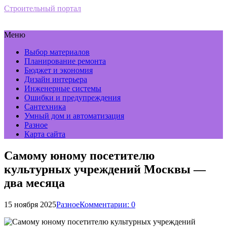
Строительный портал
Меню
Выбор материалов
Планирование ремонта
Бюджет и экономия
Дизайн интерьера
Инженерные системы
Ошибки и предупреждения
Сантехника
Умный дом и автоматизация
Разное
Карта сайта
Самому юному посетителю
культурных учреждений Москвы —
два месяца
15 ноября 2025
Разное
Комментарии: 0