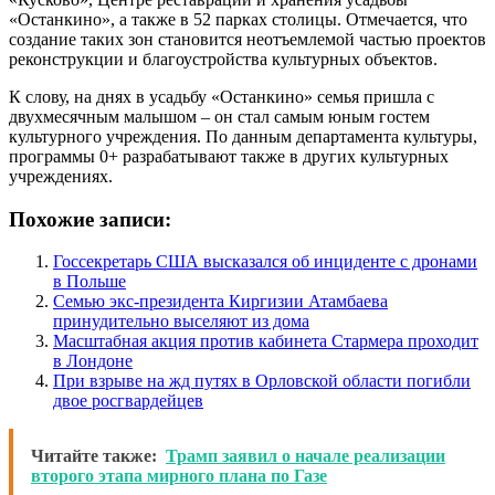
«Останкино», а также в 52 парках столицы. Отмечается, что
создание таких зон становится неотъемлемой частью проектов
реконструкции и благоустройства культурных объектов.
К слову, на днях в усадьбу «Останкино» семья пришла с
двухмесячным малышом – он стал самым юным гостем
культурного учреждения. По данным департамента культуры,
программы 0+ разрабатывают также в других культурных
учреждениях.
Похожие записи:
Госсекретарь США высказался об инциденте с дронами
в Польше
Семью экс-президента Киргизии Атамбаева
принудительно выселяют из дома
Масштабная акция против кабинета Стармера проходит
в Лондоне
При взрыве на жд путях в Орловской области погибли
двое росгвардейцев
Читайте также:
Трамп заявил о начале реализации
второго этапа мирного плана по Газе