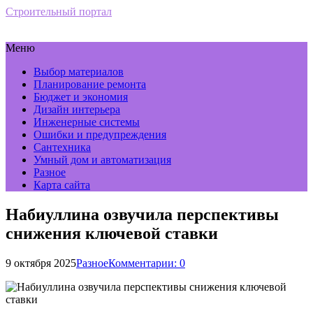
Строительный портал
Меню
Выбор материалов
Планирование ремонта
Бюджет и экономия
Дизайн интерьера
Инженерные системы
Ошибки и предупреждения
Сантехника
Умный дом и автоматизация
Разное
Карта сайта
Набиуллина озвучила перспективы
снижения ключевой ставки
9 октября 2025
Разное
Комментарии: 0