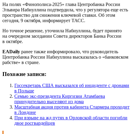
На полях «Финополиса-2025» глава Центробанка России
Эльвира Набиуллина подтвердила, что у регулятора еще есть
пространство для снижения ключевой ставки. Об этом
сегодня, 9 октября, информирует ТАСС.
Но точное решение, уточнила Набиуллина, будет принято
на очередном заседании Совета директоров Банка России
в октябре.
EADaily
ранее также информировало, что руководитель
Центробанка России Набиуллина высказалась о «банковском
рабстве» в стране.
Похожие записи:
Госсекретарь США высказался об инциденте с дронами
в Польше
Семью экс-президента Киргизии Атамбаева
принудительно выселяют из дома
Масштабная акция против кабинета Стармера проходит
в Лондоне
При взрыве на жд путях в Орловской области погибли
двое росгвардейцев