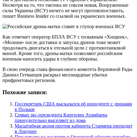
Несмотря на то, что тактика не совсем новая, Вооруженные
силы Украины (ВСУ) ничего не могут противопоставить,
пишет Business Insider со ссылкой на украинских военных.
Как отмечает оператор БПЛА ВСУ с позывным «Хищник»,
«Молния» после доставки и запуска дронов тоже может
продолжать двигаться к отельной цели с противотанковой
миной. Кроме того, дроны-матки позволяют российским
военным наносить удары в глубине обороны.
В свою очередь глава финансового комитета Верховной Рады
Даниил Гетманцев раскрыл миллиардные убытки
прифронтовых регионов.
Похожие записи:
Госсекретарь США высказался об инциденте с дронами
в Польше
Семью экс-президента Киргизии Атамбаева
принудительно выселяют из дома
Масштабная акция против кабинета Стармера проходит
в Лондоне
При взрыве на жд путях в Орловской области погибли