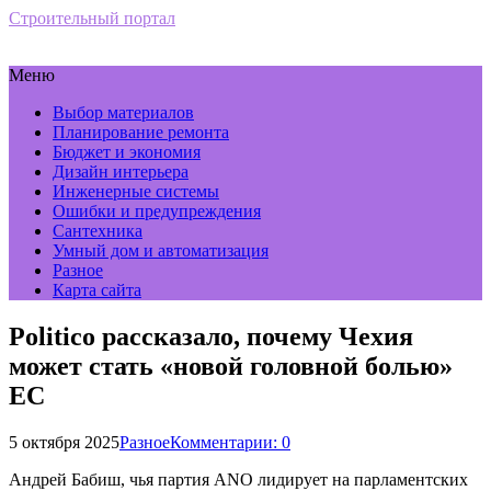
Строительный портал
Меню
Выбор материалов
Планирование ремонта
Бюджет и экономия
Дизайн интерьера
Инженерные системы
Ошибки и предупреждения
Сантехника
Умный дом и автоматизация
Разное
Карта сайта
Politico рассказало, почему Чехия
может стать «новой головной болью»
ЕС
5 октября 2025
Разное
Комментарии: 0
Андрей Бабиш, чья партия ANO лидирует на парламентских