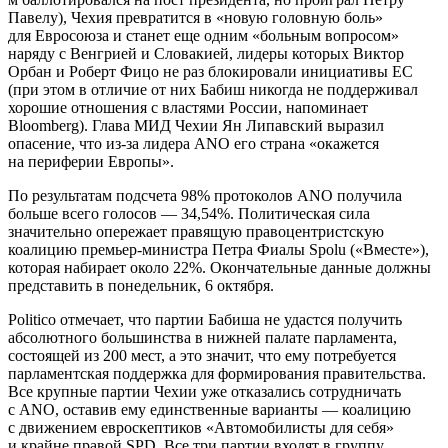
Павелу), Чехия превратится в «новую головную боль»
для Евросоюза и станет еще одним «больным вопросом»
наряду с Венгрией и Словакией, лидеры которых Виктор
Орбан и Роберт Фицо не раз блокировали инициативы ЕС
(при этом в отличие от них Бабиш никогда не поддерживал
хорошие отношения с властями России, напоминает
Bloomberg). Глава МИД Чехии Ян Липавский выразил
опасение, что из-за лидера ANO его страна «окажется
на периферии Европы».
По результатам подсчета 98% протоколов ANO получила
больше всего голосов — 34,54%. Политическая сила
значительно опережает правящую правоцентристскую
коалицию премьер-министра Петра Фиалы Spolu («Вместе»),
которая набирает около 22%. Окончательные данные должны
представить в понедельник, 6 октября.
Politico отмечает, что партии Бабиша не удастся получить
абсолютного большинства в нижней палате парламента,
состоящей из 200 мест, а это значит, что ему потребуется
парламентская поддержка для формирования правительства.
Все крупные партии Чехии уже отказались сотрудничать
с ANO, оставив ему единственные варианты — коалицию
с движением евроскептиков «Автомобилисты для себя»
и крайне правой SPD. Все три партии входят в группу