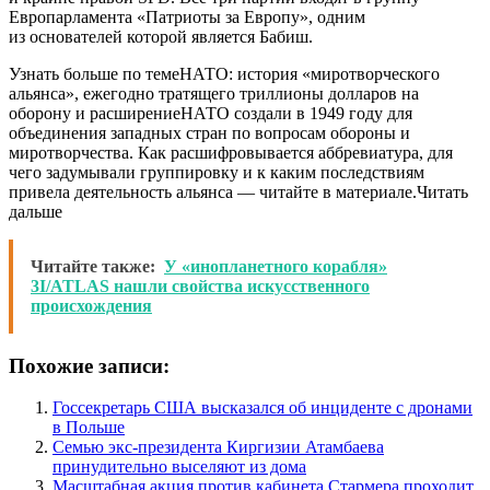
Европарламента «Патриоты за Европу», одним
из основателей которой является Бабиш.
Узнать больше по темеНАТО: история «миротворческого
альянса», ежегодно тратящего триллионы долларов на
оборону и расширениеНАТО создали в 1949 году для
объединения западных стран по вопросам обороны и
миротворчества. Как расшифровывается аббревиатура, для
чего задумывали группировку и к каким последствиям
привела деятельность альянса — читайте в материале.Читать
дальше
Читайте также:
У «инопланетного корабля»
3I/ATLAS нашли свойства искусственного
происхождения
Похожие записи:
Госсекретарь США высказался об инциденте с дронами
в Польше
Семью экс-президента Киргизии Атамбаева
принудительно выселяют из дома
Масштабная акция против кабинета Стармера проходит