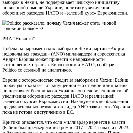
выборах в Чехии, не поддерживает чешскую инициативу
по военной помощи Украине, политику увеличения
оборонных расходов НАТО и «зеленый курс» Еврокомиссии.
РИА "Новости"
Победа на парламентских выборах в Чехии партии «Акция
недовольных граждан» (ANO) миллиардера и евроскептика
Андрея Бабиша может привести к напряженности
в отношениях страны с Евросоюзом и НАТО, сообщает
Politico со ссылкой на аналитиков.
Европа с осторожностью следит за выборами в Чехии: Бабиш
пообещал отказаться от запущенной его страной инициативы
по поставкам боеприпасов Украине, он недоволен политикой
увеличения оборонных расходов НАТО и реализацией
«зеленого курса» Еврокомиссии. Накануне после объявления
предварительных результатов лидер ANO заявил, что Украина
пока не готова к вступлению в ЕС.
Критики опасаются, что если миллиардер вернется к власти
(Бабиш был премьер-министром в 2017—2021 годах, а в 2023-
м баллотировался на пост президента, но проиграл Петру