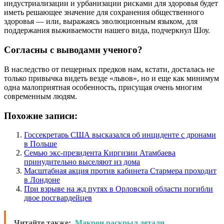
индустриализации и урбанизации рисками для здоровья будет
иметь решающее значение для сохранения общественного
здоровья — или, выражаясь эволюционным языком, для
поддержания выживаемости нашего вида, подчеркнул Шоу.
Согласны с выводами ученого?
В наследство от пещерных предков нам, кстати, досталась не
только привычка видеть везде «львов», но и еще как минимум
одна малоприятная особенность, присущая очень многим
современным людям.
Похожие записи:
Госсекретарь США высказался об инциденте с дронами
в Польше
Семью экс-президента Киргизии Атамбаева
принудительно выселяют из дома
Масштабная акция против кабинета Стармера проходит
в Лондоне
При взрыве на жд путях в Орловской области погибли
двое росгвардейцев
Читайте также:
Макрон раскрыл детали