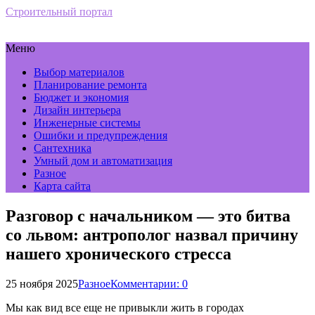
Строительный портал
Меню
Выбор материалов
Планирование ремонта
Бюджет и экономия
Дизайн интерьера
Инженерные системы
Ошибки и предупреждения
Сантехника
Умный дом и автоматизация
Разное
Карта сайта
Разговор с начальником — это битва
со львом: антрополог назвал причину
нашего хронического стресса
25 ноября 2025
Разное
Комментарии: 0
Мы как вид все еще не привыкли жить в городах