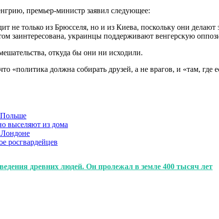
нгрию, премьер-министр заявил следующее:
не только из Брюсселя, но и из Киева, поскольку они делают э
этом заинтересована, украинцы поддерживают венгерскую оппоз
мешательства, откуда бы они ни исходили.
то «политика должна собирать друзей, а не врагов, и «там, где 
в Польше
но выселяют из дома
 Лондоне
ое росгвардейцев
оведения древних людей. Он пролежал в земле 400 тысяч лет