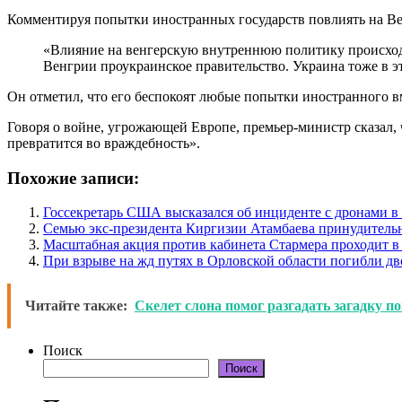
Комментируя попытки иностранных государств повлиять на Ве
«Влияние на венгерскую внутреннюю политику происходит 
Венгрии проукраинское правительство. Украина тоже в 
Он отметил, что его беспокоят любые попытки иностранного в
Говоря о войне, угрожающей Европе, премьер-министр сказал, ч
превратится во враждебность».
Похожие записи:
Госсекретарь США высказался об инциденте с дронами 
Семью экс-президента Киргизии Атамбаева принудитель
Масштабная акция против кабинета Стармера проходит в
При взрыве на жд путях в Орловской области погибли дв
Читайте также:
Скелет слона помог разгадать загадку п
Поиск
Поиск