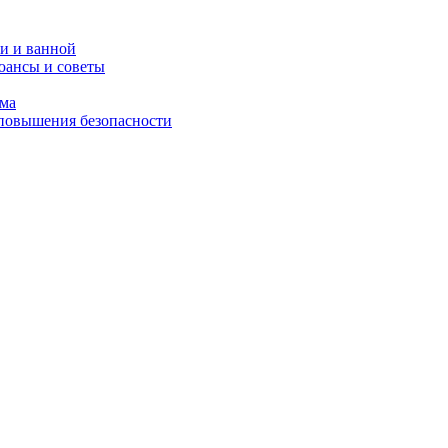
и и ванной
юансы и советы
ома
 повышения безопасности