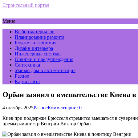
Строительный портал
Меню
Выбор материалов
Планирование ремонта
Бюджет и экономия
Дизайн интерьера
Инженерные системы
Ошибки и предупреждения
Сантехника
Умный дом и автоматизация
Разное
Карта сайта
Орбан заявил о вмешательстве Киева в
4 октября 2025
Разное
Комментарии: 0
Киев при поддержке Брюсселя стремится вмешаться в суверенны
премьер-министр Венгрии Виктор Орбан.