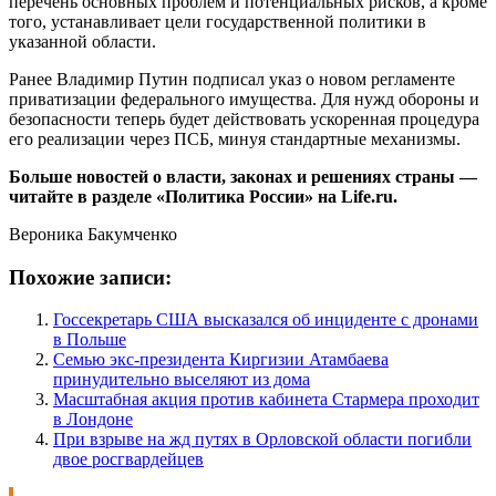
перечень основных проблем и потенциальных рисков, а кроме
того, устанавливает цели государственной политики в
указанной области.
Ранее Владимир Путин подписал указ о новом регламенте
приватизации федерального имущества. Для нужд обороны и
безопасности теперь будет действовать ускоренная процедура
его реализации через ПСБ, минуя стандартные механизмы.
Больше новостей о власти, законах и решениях страны —
читайте в разделе «Политика России» на Life.ru.
Вероника Бакумченко
Похожие записи:
Госсекретарь США высказался об инциденте с дронами
в Польше
Семью экс-президента Киргизии Атамбаева
принудительно выселяют из дома
Масштабная акция против кабинета Стармера проходит
в Лондоне
При взрыве на жд путях в Орловской области погибли
двое росгвардейцев