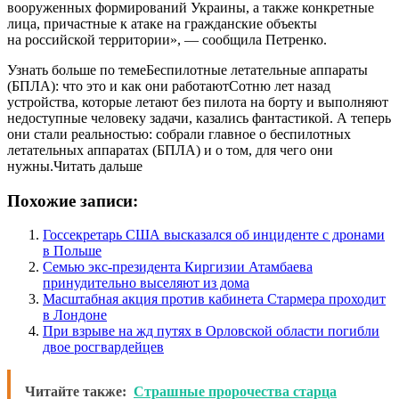
вооруженных формирований Украины, а также конкретные
лица, причастные к атаке на гражданские объекты
на российской территории», — сообщила Петренко.
Узнать больше по темеБеспилотные летательные аппараты
(БПЛА): что это и как они работаютСотню лет назад
устройства, которые летают без пилота на борту и выполняют
недоступные человеку задачи, казались фантастикой. А теперь
они стали реальностью: собрали главное о беспилотных
летательных аппаратах (БПЛА) и о том, для чего они
нужны.Читать дальше
Похожие записи:
Госсекретарь США высказался об инциденте с дронами
в Польше
Семью экс-президента Киргизии Атамбаева
принудительно выселяют из дома
Масштабная акция против кабинета Стармера проходит
в Лондоне
При взрыве на жд путях в Орловской области погибли
двое росгвардейцев
Читайте также:
Страшные пророчества старца