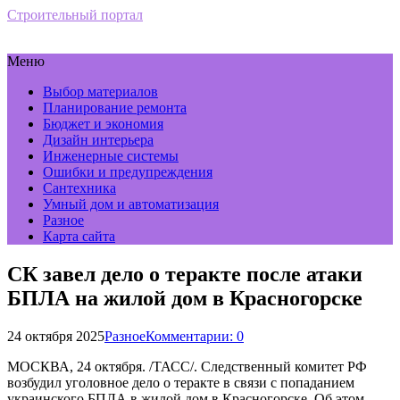
Строительный портал
Меню
Выбор материалов
Планирование ремонта
Бюджет и экономия
Дизайн интерьера
Инженерные системы
Ошибки и предупреждения
Сантехника
Умный дом и автоматизация
Разное
Карта сайта
СК завел дело о теракте после атаки
БПЛА на жилой дом в Красногорске
24 октября 2025
Разное
Комментарии: 0
МОСКВА, 24 октября. /ТАСС/. Следственный комитет РФ
возбудил уголовное дело о теракте в связи с попаданием
украинского БПЛА в жилой дом в Красногорске. Об этом